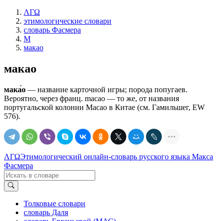
ΛΓΩ
этимологические словари
словарь Фасмера
М
макао
макао
мака́о
— название карточной игры; порода попугаев.
Вероятно, через франц. mасао — то же, от названия
португальской колонии Macao в Китае (см. Гамильшег, ЕW
576).
ΛΓΩ
Этимологический онлайн-словарь русского языка Макса
Фасмера
Толковые словари
словарь Даля