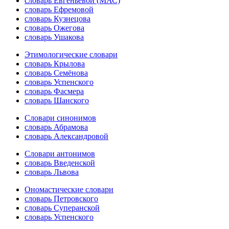
словарь Евгеньевой (МАС)
словарь Ефремовой
словарь Кузнецова
словарь Ожегова
словарь Ушакова
Этимологические словари
словарь Крылова
словарь Семёнова
словарь Успенского
словарь Фасмера
словарь Шанского
Словари синонимов
словарь Абрамова
словарь Александровой
Словари антонимов
словарь Введенской
словарь Львова
Ономастические словари
словарь Петровского
словарь Суперанской
словарь Успенского