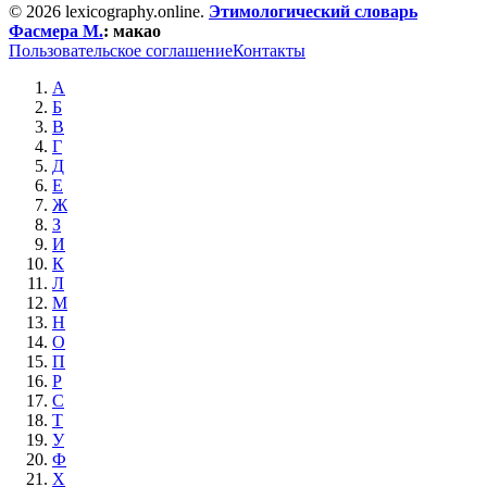
© 2026 lexicography.online.
Этимологический словарь
Фасмера М.
:
макао
Пользовательское соглашение
Контакты
А
Б
В
Г
Д
Е
Ж
З
И
К
Л
М
Н
О
П
Р
С
Т
У
Ф
Х