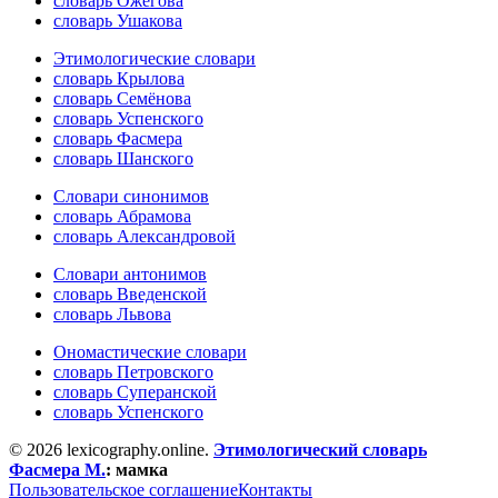
словарь Ожегова
словарь Ушакова
Этимологические словари
словарь Крылова
словарь Семёнова
словарь Успенского
словарь Фасмера
словарь Шанского
Словари синонимов
словарь Абрамова
словарь Александровой
Словари антонимов
словарь Введенской
словарь Львова
Ономастические словари
словарь Петровского
словарь Суперанской
словарь Успенского
© 2026 lexicography.online.
Этимологический словарь
Фасмера М.
:
мамка
Пользовательское соглашение
Контакты