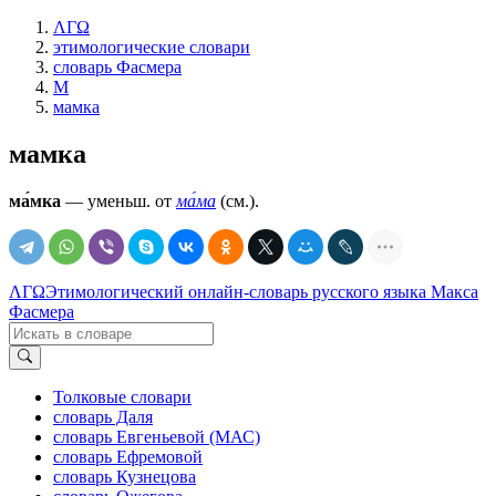
ΛΓΩ
этимологические словари
словарь Фасмера
М
мамка
мамка
ма́мка
— уменьш. от
ма́ма
(см.).
ΛΓΩ
Этимологический онлайн-словарь русского языка Макса
Фасмера
Толковые словари
словарь Даля
словарь Евгеньевой (МАС)
словарь Ефремовой
словарь Кузнецова