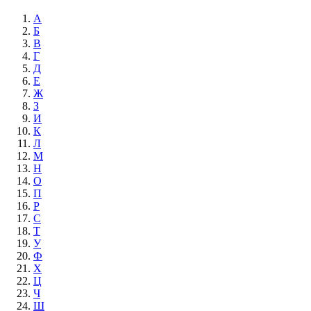
А
Б
В
Г
Д
Е
Ж
З
И
К
Л
М
Н
О
П
Р
С
Т
У
Ф
Х
Ц
Ч
Ш