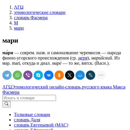
ΛΓΩ
этимологические словари
словарь Фасмера
М
мари
мари
ма́ри
— соврем. назв. и самоназвание черемисов — народа
финно-угорского происхождения (ср.
ме́ря
),
мари́йский
. Из
мар. mari, откуда и диал.
маре́
— то же, вятск. (Васн.).
ΛΓΩ
Этимологический онлайн-словарь русского языка Макса
Фасмера
Толковые словари
словарь Даля
словарь Евгеньевой (МАС)