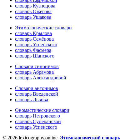
словарь Ефремовой
словарь Кузнецова
словарь Ожегова
словарь Ушакова
Этимологические словари
словарь Крылова
словарь Семёнова
словарь Успенского
словарь Фасмера
словарь Шанского
Словари синонимов
словарь Абрамова
словарь Александровой
Словари антонимов
словарь Введенской
словарь Львова
Ономастические словари
словарь Петровского
словарь Суперанской
словарь Успенского
© 2026 lexicography.online.
Этимологический словарь