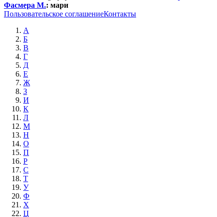
Фасмера М.
:
мари
Пользовательское соглашение
Контакты
А
Б
В
Г
Д
Е
Ж
З
И
К
Л
М
Н
О
П
Р
С
Т
У
Ф
Х
Ц