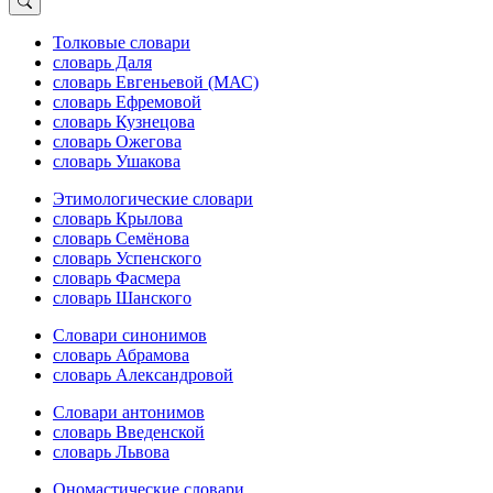
Толковые словари
словарь Даля
словарь Евгеньевой (МАС)
словарь Ефремовой
словарь Кузнецова
словарь Ожегова
словарь Ушакова
Этимологические словари
словарь Крылова
словарь Семёнова
словарь Успенского
словарь Фасмера
словарь Шанского
Словари синонимов
словарь Абрамова
словарь Александровой
Словари антонимов
словарь Введенской
словарь Львова
Ономастические словари