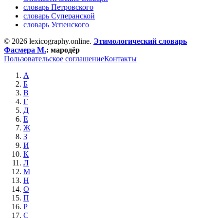
словарь Петровского
словарь Суперанской
словарь Успенского
© 2026 lexicography.online.
Этимологический словарь
Фасмера М.
:
мародёр
Пользовательское соглашение
Контакты
А
Б
В
Г
Д
Е
Ж
З
И
К
Л
М
Н
О
П
Р
С