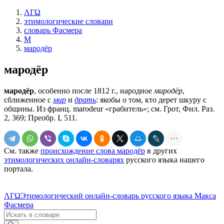
ΛΓΩ
этимологические словари
словарь Фасмера
М
мародёр
мародёр
мародёр
, особенно после 1812 г., народное
миродёр
,
сближенное с
мир
и
драть
: якобы о том, кто дерет шкуру с
общины. Из франц. marodeur «грабитель»; см. Грот, Фил. Раз.
2, 369; Преобр. I, 511.
См. также
происхождение слова мародёр
в других
этимологических онлайн-словарях
русского языка нашего
портала.
ΛΓΩ
Этимологический онлайн-словарь русского языка Макса
Фасмера