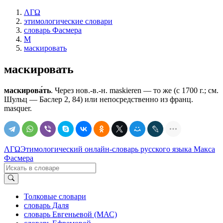
ΛΓΩ
этимологические словари
словарь Фасмера
М
маскировать
маскировать
маскирова́ть
. Через нов.-в.-н. maskieren — то же (с 1700 г.; см.
Шульц — Баслер 2, 84) или непосредственно из франц.
masquer.
ΛΓΩ
Этимологический онлайн-словарь русского языка Макса
Фасмера
Толковые словари
словарь Даля
словарь Евгеньевой (МАС)