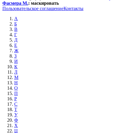
Фасмера М.
:
маскировать
Пользовательское соглашение
Контакты
А
Б
В
Г
Д
Е
Ж
З
И
К
Л
М
Н
О
П
Р
С
Т
У
Ф
Х
Ц