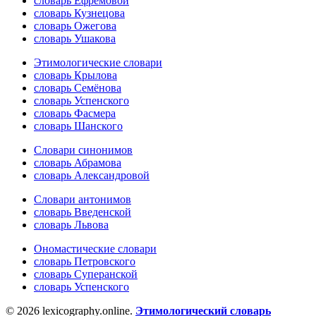
словарь Ефремовой
словарь Кузнецова
словарь Ожегова
словарь Ушакова
Этимологические словари
словарь Крылова
словарь Семёнова
словарь Успенского
словарь Фасмера
словарь Шанского
Словари синонимов
словарь Абрамова
словарь Александровой
Словари антонимов
словарь Введенской
словарь Львова
Ономастические словари
словарь Петровского
словарь Суперанской
словарь Успенского
© 2026 lexicography.online.
Этимологический словарь