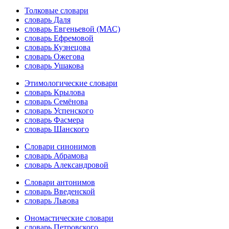
Толковые словари
словарь Даля
словарь Евгеньевой (МАС)
словарь Ефремовой
словарь Кузнецова
словарь Ожегова
словарь Ушакова
Этимологические словари
словарь Крылова
словарь Семёнова
словарь Успенского
словарь Фасмера
словарь Шанского
Словари синонимов
словарь Абрамова
словарь Александровой
Словари антонимов
словарь Введенской
словарь Львова
Ономастические словари
словарь Петровского