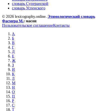
словарь Суперанской
словарь Успенского
© 2026 lexicography.online.
Этимологический словарь
Фасмера М.
:
масон
Пользовательское соглашение
Контакты
А
Б
В
Г
Д
Е
Ж
З
И
К
Л
М
Н
О
П
Р
С
Т