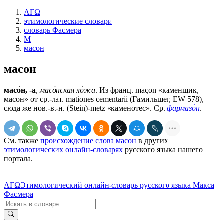
ΛΓΩ
этимологические словари
словарь Фасмера
М
масон
масон
масо́н, -а
,
масо́нская ло́жа
. Из франц. mаc̨оn «каменщик,
масон» от ср.-лат. mationes cementarii (Гамильшег, ЕW 578),
сюда же нов.-в.-н. (Stein)-metz «каменотес». Ср.
фармазо́н
.
См. также
происхождение слова масон
в других
этимологических онлайн-словарях
русского языка нашего
портала.
ΛΓΩ
Этимологический онлайн-словарь русского языка Макса
Фасмера