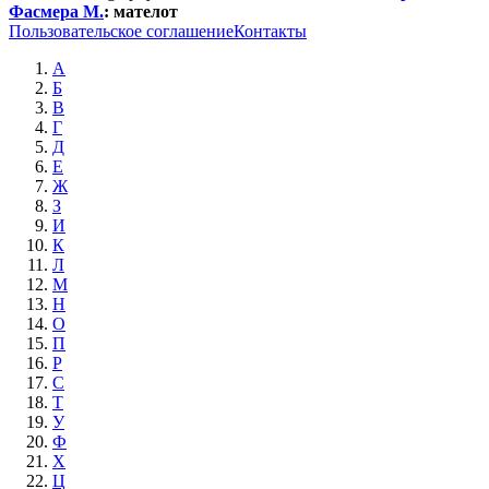
Фасмера М.
:
мателот
Пользовательское соглашение
Контакты
А
Б
В
Г
Д
Е
Ж
З
И
К
Л
М
Н
О
П
Р
С
Т
У
Ф
Х
Ц