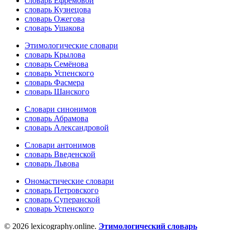
словарь Ефремовой
словарь Кузнецова
словарь Ожегова
словарь Ушакова
Этимологические словари
словарь Крылова
словарь Семёнова
словарь Успенского
словарь Фасмера
словарь Шанского
Словари синонимов
словарь Абрамова
словарь Александровой
Словари антонимов
словарь Введенской
словарь Львова
Ономастические словари
словарь Петровского
словарь Суперанской
словарь Успенского
© 2026 lexicography.online.
Этимологический словарь