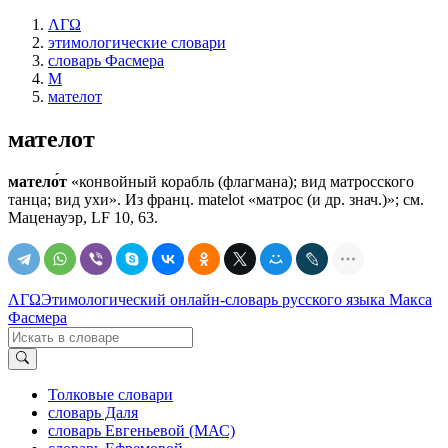
ΛΓΩ
этимологические словари
словарь Фасмера
М
мателот
мателот
матело́т
«конвойный корабль (флагмана); вид матросского
танца; вид ухи». Из франц. mаtеlоt «матрос (и др. знач.)»; см.
Маценауэр, LF 10, 63.
ΛΓΩ
Этимологический онлайн-словарь русского языка Макса
Фасмера
Толковые словари
словарь Даля
словарь Евгеньевой (МАС)