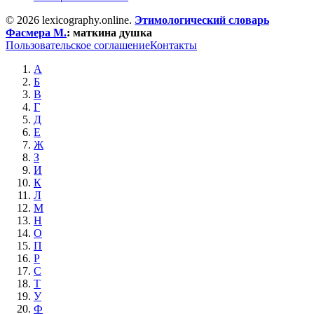
© 2026 lexicography.online.
Этимологический словарь
Фасмера М.
:
маткина душка
Пользовательское соглашение
Контакты
А
Б
В
Г
Д
Е
Ж
З
И
К
Л
М
Н
О
П
Р
С
Т
У
Ф