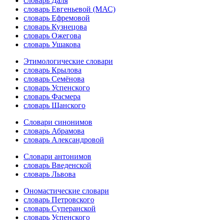
словарь Даля
словарь Евгеньевой (МАС)
словарь Ефремовой
словарь Кузнецова
словарь Ожегова
словарь Ушакова
Этимологические словари
словарь Крылова
словарь Семёнова
словарь Успенского
словарь Фасмера
словарь Шанского
Словари синонимов
словарь Абрамова
словарь Александровой
Словари антонимов
словарь Введенской
словарь Львова
Ономастические словари
словарь Петровского
словарь Суперанской
словарь Успенского