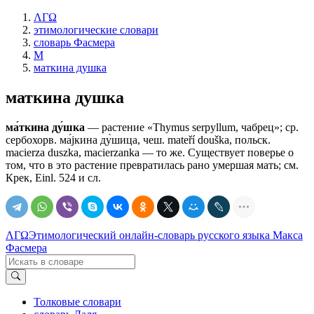
ΛΓΩ
этимологические словари
словарь Фасмера
М
маткина душка
маткина душка
ма́ткина ду́шка
— растение «Thymus serpyllum, чабрец»; ср.
сербохорв. ма́jкина ду̀шица, чеш. mateří douška, польск.
macierza duszka, macierzanka — то же. Существует поверье о
том, что в это растение превратилась рано умершая мать; см.
Крек, Einl. 524 и сл.
ΛΓΩ
Этимологический онлайн-словарь русского языка Макса
Фасмера
Толковые словари