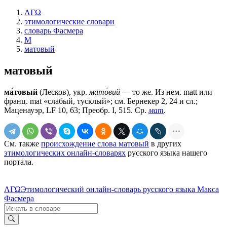
ΛΓΩ
этимологические словари
словарь Фасмера
М
матовый
матовый
ма́товый
(Лесков), укр.
мато́вий
— то же. Из нем. matt или
франц. mаt «слабый, тусклый»; см. Бернекер 2, 24 и сл.;
Маценауэр, LF 10, 63; Преобр. I, 515. Ср.
мат
.
См. также
происхождение слова матовый
в других
этимологических онлайн-словарях
русского языка нашего
портала.
ΛΓΩ
Этимологический онлайн-словарь русского языка Макса
Фасмера