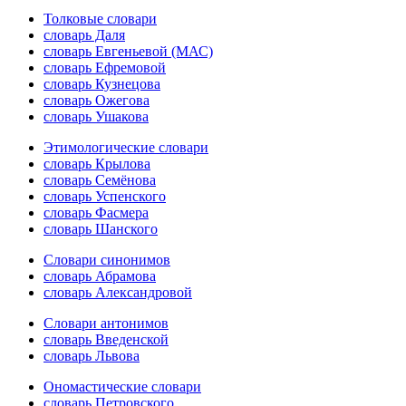
Толковые словари
словарь Даля
словарь Евгеньевой (МАС)
словарь Ефремовой
словарь Кузнецова
словарь Ожегова
словарь Ушакова
Этимологические словари
словарь Крылова
словарь Семёнова
словарь Успенского
словарь Фасмера
словарь Шанского
Словари синонимов
словарь Абрамова
словарь Александровой
Словари антонимов
словарь Введенской
словарь Львова
Ономастические словари
словарь Петровского