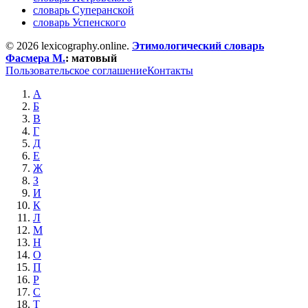
словарь Суперанской
словарь Успенского
© 2026 lexicography.online.
Этимологический словарь
Фасмера М.
:
матовый
Пользовательское соглашение
Контакты
А
Б
В
Г
Д
Е
Ж
З
И
К
Л
М
Н
О
П
Р
С
Т