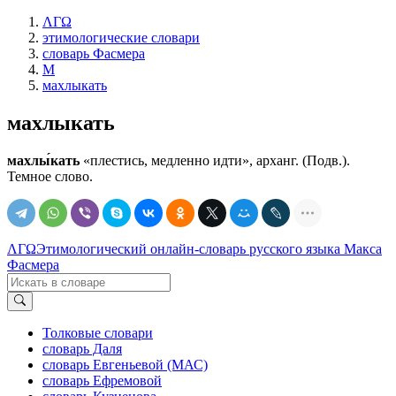
ΛΓΩ
этимологические словари
словарь Фасмера
М
махлыкать
махлыкать
махлы́кать
«плестись, медленно идти», арханг. (Подв.).
Темное слово.
ΛΓΩ
Этимологический онлайн-словарь русского языка Макса
Фасмера
Толковые словари
словарь Даля
словарь Евгеньевой (МАС)
словарь Ефремовой