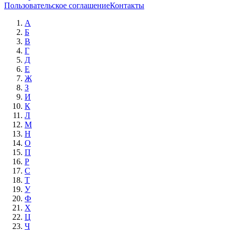
Пользовательское соглашение
Контакты
А
Б
В
Г
Д
Е
Ж
З
И
К
Л
М
Н
О
П
Р
С
Т
У
Ф
Х
Ц
Ч