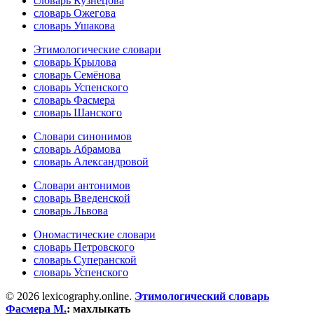
словарь Кузнецова
словарь Ожегова
словарь Ушакова
Этимологические словари
словарь Крылова
словарь Семёнова
словарь Успенского
словарь Фасмера
словарь Шанского
Словари синонимов
словарь Абрамова
словарь Александровой
Словари антонимов
словарь Введенской
словарь Львова
Ономастические словари
словарь Петровского
словарь Суперанской
словарь Успенского
© 2026 lexicography.online.
Этимологический словарь
Фасмера М.
:
махлыкать