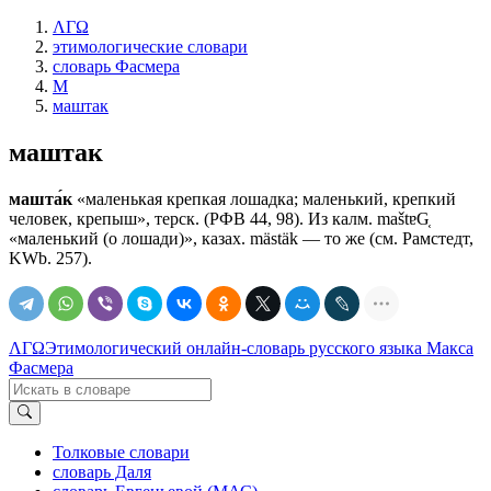
ΛΓΩ
этимологические словари
словарь Фасмера
М
маштак
маштак
машта́к
«маленькая крепкая лошадка; маленький, крепкий
человек, крепыш», терск. (РФВ 44, 98). Из калм. maštɐG͔
«маленький (о лошади)», казах. mästäk — то же (см. Рамстедт,
KWb. 257).
ΛΓΩ
Этимологический онлайн-словарь русского языка Макса
Фасмера
Толковые словари
словарь Даля