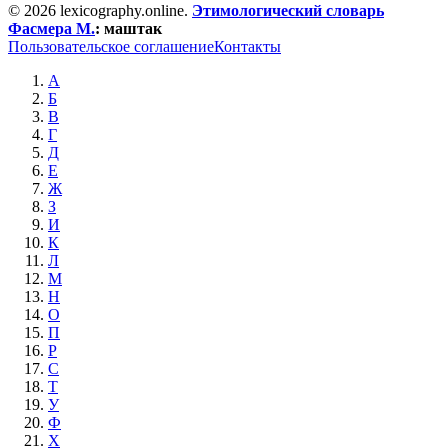
© 2026 lexicography.online.
Этимологический словарь
Фасмера М.
:
маштак
Пользовательское соглашение
Контакты
А
Б
В
Г
Д
Е
Ж
З
И
К
Л
М
Н
О
П
Р
С
Т
У
Ф
Х