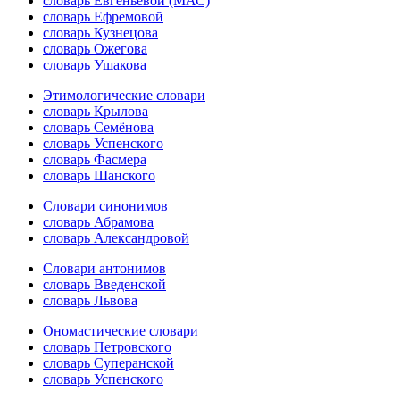
словарь Евгеньевой (МАС)
словарь Ефремовой
словарь Кузнецова
словарь Ожегова
словарь Ушакова
Этимологические словари
словарь Крылова
словарь Семёнова
словарь Успенского
словарь Фасмера
словарь Шанского
Словари синонимов
словарь Абрамова
словарь Александровой
Словари антонимов
словарь Введенской
словарь Львова
Ономастические словари
словарь Петровского
словарь Суперанской
словарь Успенского