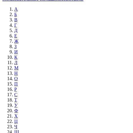
А
Б
В
Г
Д
Е
Ж
З
И
К
Л
М
Н
О
П
Р
С
Т
У
Ф
Х
Ц
Ч
Ш