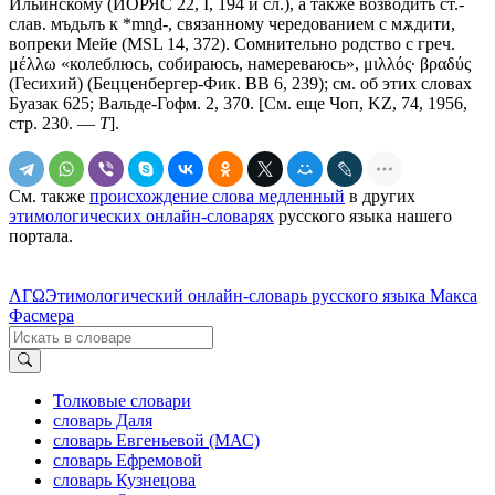
Ильинскому (ИОРЯС 22, I, 194 и сл.), а также возводить ст.-
слав.
мъдьлъ
к *mn̥d-, связанному чередованием с
мѫдити
,
вопреки Мейе (МSL 14, 372). Сомнительно родство с греч.
μέλλω «колеблюсь, собираюсь, намереваюсь», μιλλός· βραδύς
(Гесихий) (Бецценбергер-Фик. ВВ 6, 239); см. об этих словах
Буазак 625; Вальде-Гофм. 2, 370. [См. еще Чоп, KZ, 74, 1956,
стр. 230. —
Т
].
См. также
происхождение слова медленный
в других
этимологических онлайн-словарях
русского языка нашего
портала.
ΛΓΩ
Этимологический онлайн-словарь русского языка Макса
Фасмера
Толковые словари
словарь Даля
словарь Евгеньевой (МАС)
словарь Ефремовой
словарь Кузнецова