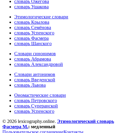
словарь Ожегова
словарь Ушакова
Этимологические словари
словарь Крылова
словарь Семёнова
словарь Успенского
словарь Фасмера
словарь Шанского
Словари синонимов
словарь Абрамова
словарь Александровой
Словари антонимов
словарь Введенской
словарь Львова
Ономастические словари
словарь Петровского
словарь Суперанской
словарь Успенского
© 2026 lexicography.online.
Этимологический словарь
Фасмера М.
:
медленный
Пользовательское соглашение
Контакты