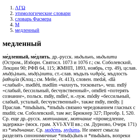
ΛΓΩ
этимологические словари
словарь Фасмера
М
медленный
медленный
ме́дленный, ме́длить
, др.-русск.
мьдьльнъ
,
мьдьлити
(Остром., Изборн. Святосл. 1073 и 1076 г.; см. Соболевский,
Лекции 90; РФВ 64, 115; ЖМНП, 1893, ноябрь, стр. 49), цслав.
мъд(ь)льнъ
,
мъд(ь)лити
, ст.-слав.
мъдьлъ
νωθρός,
мъдлость
ῥαθυμία (Клоц.; см. Мейе, ét. 413), словен. medǝ̀ł, -dlà
«слабый», mǝdléti, mǝdlím «чахнуть, тосковать», чеш. mdlý
«слабый, бессильный, бесчувственный», omdleti «потерять
сознание», польск. mdły, mdleć, н.-луж. módłу «бессильный,
слабый, усталый, бесчувственный», также mdły, mеdłу. ||
Праслав. *mъdьlьnъ, *mъdьlъ связано чередованием гласных с
muditi; см. Соболевский, там же; Брюкнер 327; Преобр. I, 520.
Ср. еще др.-русск.
мотъчаниѥ
,
мотчание
«промедление,
задержка» (моск. грам. XVI-XVII вв.; см. Дурново, Очерк 171)
из *
мъдъчание
. Ср.
моде́ть
,
муди́ть
. Не имеет смысла
разделять синонимичные *mъd(ь)lьnъ и *mьdьlьnъ, вопреки