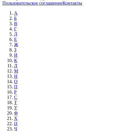
Пользовательское соглашение
Контакты
А
Б
В
Г
Д
Е
Ж
З
И
К
Л
М
Н
О
П
Р
С
Т
У
Ф
Х
Ц
Ч