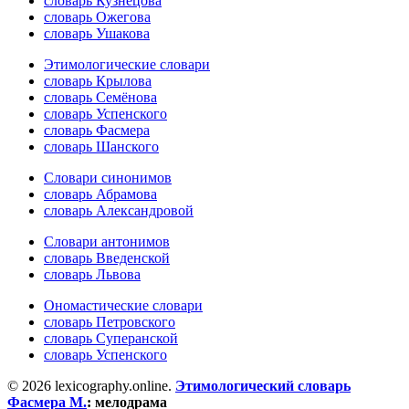
словарь Кузнецова
словарь Ожегова
словарь Ушакова
Этимологические словари
словарь Крылова
словарь Семёнова
словарь Успенского
словарь Фасмера
словарь Шанского
Словари синонимов
словарь Абрамова
словарь Александровой
Словари антонимов
словарь Введенской
словарь Львова
Ономастические словари
словарь Петровского
словарь Суперанской
словарь Успенского
© 2026 lexicography.online.
Этимологический словарь
Фасмера М.
:
мелодрама