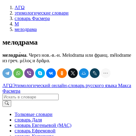
ΛΓΩ
этимологические словари
словарь Фасмера
М
мелодрама
мелодрама
мелодра́ма
. Через нов.-в.-н. Меlоdrаmа или франц. mélodrame
из греч. μέλος и δρᾶμα.
ΛΓΩ
Этимологический онлайн-словарь русского языка Макса
Фасмера
Толковые словари
словарь Даля
словарь Евгеньевой (МАС)
словарь Ефремовой