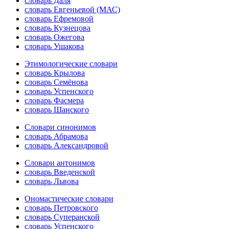
словарь Даля
словарь Евгеньевой (МАС)
словарь Ефремовой
словарь Кузнецова
словарь Ожегова
словарь Ушакова
Этимологические словари
словарь Крылова
словарь Семёнова
словарь Успенского
словарь Фасмера
словарь Шанского
Словари синонимов
словарь Абрамова
словарь Александровой
Словари антонимов
словарь Введенской
словарь Львова
Ономастические словари
словарь Петровского
словарь Суперанской
словарь Успенского