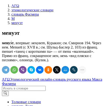
ΛΓΩ
этимологические словари
словарь Фасмера
М
менуэт
менуэт
менуэ́т
, впервые:
менувет
, Куракин; см. Смирнов 194. Через
нем. Меnuеtt (с XVII в.; см. Шульц-Баслер 2, 103) из франц.
menuet «танец с короткими па» — от menu «маленький».
Прямо из франц. сокращенное
мен
,
мень
«вид пляски с
песнями», олонецк. (Кулик.).
ΛΓΩ
Этимологический онлайн-словарь русского языка Макса
Фасмера
Толковые словари