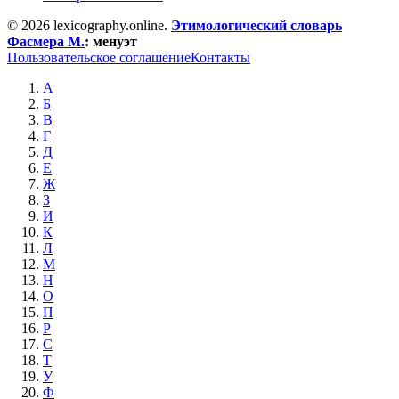
© 2026 lexicography.online.
Этимологический словарь
Фасмера М.
:
менуэт
Пользовательское соглашение
Контакты
А
Б
В
Г
Д
Е
Ж
З
И
К
Л
М
Н
О
П
Р
С
Т
У
Ф