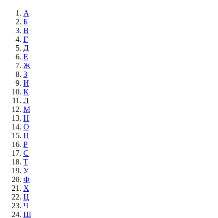
А
Б
В
Г
Д
Е
Ж
З
И
К
Л
М
Н
О
П
Р
С
Т
У
Ф
Х
Ц
Ч
Ш