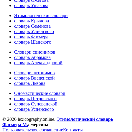
словарь Ожегова
словарь Ушакова
Этимологические словари
словарь Крылова
словарь Семёнова
словарь Успенского
словарь Фасмера
словарь Шанского
Словари синонимов
словарь Абрамова
словарь Александровой
Словари антонимов
словарь Введенской
словарь Львова
Ономастические словари
словарь Петровского
словарь Суперанской
словарь Успенского
© 2026 lexicography.online.
Этимологический словарь
Фасмера М.
:
мерсина
Пользовательское соглашение
Контакты