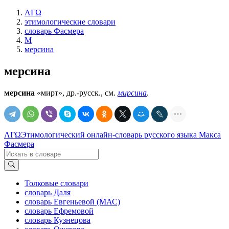
ΛΓΩ
этимологические словари
словарь Фасмера
М
мерсина
мерсина
мерсина
«мирт», др.-русск., см.
мирсина
.
ΛΓΩ
Этимологический онлайн-словарь русского языка Макса
Фасмера
Толковые словари
словарь Даля
словарь Евгеньевой (МАС)
словарь Ефремовой
словарь Кузнецова