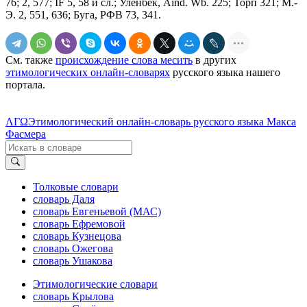
76; 2, 577; IF 5, 58 и сл.; Уленбек, Aind. Wb. 225; Торп 321; М.-
Э. 2, 551, 636; Буга, РФВ 73, 341.
См. также
происхождение слова месить
в других
этимологических онлайн-словарях
русского языка нашего
портала.
ΛΓΩ
Этимологический онлайн-словарь русского языка Макса
Фасмера
Толковые словари
словарь Даля
словарь Евгеньевой (МАС)
словарь Ефремовой
словарь Кузнецова
словарь Ожегова
словарь Ушакова
Этимологические словари
словарь Крылова