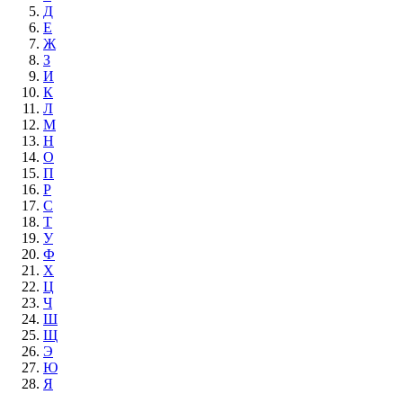
Д
Е
Ж
З
И
К
Л
М
Н
О
П
Р
С
Т
У
Ф
Х
Ц
Ч
Ш
Щ
Э
Ю
Я