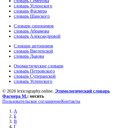
словарь Семёнова
словарь Успенского
словарь Фасмера
словарь Шанского
Словари синонимов
словарь Абрамова
словарь Александровой
Словари антонимов
словарь Введенской
словарь Львова
Ономастические словари
словарь Петровского
словарь Суперанской
словарь Успенского
© 2026 lexicography.online.
Этимологический словарь
Фасмера М.
:
месить
Пользовательское соглашение
Контакты
А
Б
В
Г