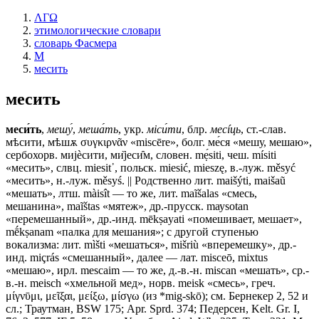
ΛΓΩ
этимологические словари
словарь Фасмера
М
месить
месить
меси́ть
,
мешу́
,
меша́ть
, укр.
мiси́ти
, блр.
месíць
, ст.-слав.
мѣсити, мѣшѫ
συγκιρνᾶν «miscēre», болг. ме́ся «мешу, мешаю»,
сербохорв. миjѐсити, ми̏jеси̑м, словен. mẹ́siti, чеш. mísiti
«месить», слвц. miеsit᾽, польск. miesić, mieszę, в.-луж. měsyć
«месить», н.-луж. měsyś. || Родственно лит. maišýti, maišaũ
«мешать», лтш. màisît — то же, лит. mаĩšаlаs «смесь,
мешанина», maĩštas «мятеж», др.-прусск. mауsоtаn
«перемешанный», др.-инд. mēkṣayati «помешивает, мешает»,
mḗkṣanam «палка для мешания»; с другой ступенью
вокализма: лит. mìšti «мешаться», mišriù «вперемешку», др.-
инд. miçrás «смешанный», далее — лат. misceō, miхtus
«мешаю», ирл. mеsсаim — то же, д.-в.-н. miscan «мешать», ср.-
в.-н. meisch «хмельной мед», норв. meisk «смесь», греч.
μίγνῡμι, μεῖξαι, μείξω, μίσγω (из *mig-skō); см. Бернекер 2, 52 и
сл.; Траутман, ВSW 175; Арr. Sprd. 374; Педерсен, Kelt. Gr. I,