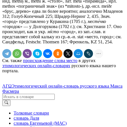
инд. mēthíṣ м., methī́ ж. «столб», лат. mētа «пирамида», ирл.
methos «пограничный знак» (из *mitosto-), др.-исл. meiðr
«брус, дерево» едва ли более вероятно; аналогично Младенов
312; Голуб-Копечный 225; Шрадер-Неринг 2, 435. Знач.
«город» представлено у Куракина (1705 г.),
месте́чко
«городок» — у Долгорукова (1702 г.); см. Христиани 17. Оно
происходит, как и укр.
мíсто
«город», из зап.-слав. и
представляет собой кальку из ср.-в.-н. stat «место, город»; см.
Сандфельд, Festschr. Тhоmsеn 167; Френкель, KZ 51, 254.
См. также
происхождение слова место
в других
этимологических онлайн-словарях
русского языка нашего
портала.
ΛΓΩ
Этимологический онлайн-словарь русского языка Макса
Фасмера
Толковые словари
словарь Даля
словарь Евгеньевой (МАС)