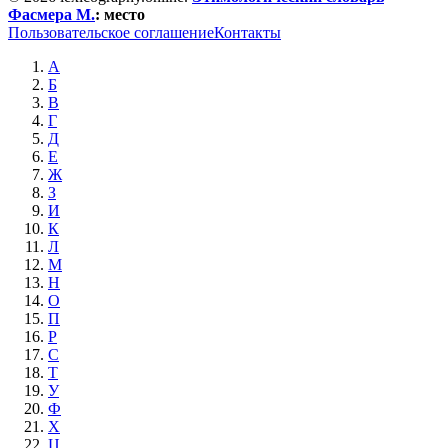
Фасмера М.
:
место
Пользовательское соглашение
Контакты
А
Б
В
Г
Д
Е
Ж
З
И
К
Л
М
Н
О
П
Р
С
Т
У
Ф
Х
Ц