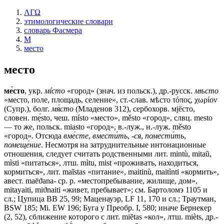
ΛΓΩ
этимологические словари
словарь Фасмера
М
место
место
ме́сто
, укр.
мíсто
«город» (знач. из польск.), др.-русск.
мѣсто
«место, поле, площадь, селение», ст.-слав.
мѣсто
τόπος, χωρίον
(Супр.), болг.
мя́сто
(Младенов 312), сербохорв. мjȅсто,
словен. mẹ́sto, чеш. místо «место», městо «город», слвц. mesto
— то же, польск. miasto «город», в.-луж., н.-луж. městо
«город». Отсюда
вме́сте
,
вмести́ть
,
-ся
,
помести́ть
,
помеще́ние
. Несмотря на затруднительные интонационные
отношения, следует считать родственными лит. mintù, mitaũ,
mìsti «питаться», лтш. mìtu, mist «проживать, находиться,
кормиться», лит. maĩstas «питание», maitinù, maitìnti «кормить»,
авест. mаēϑаnа- ср. р. «местопребывание, жилище, дом»,
mitayaiti, miϑnaiti «живет, пребывает»; см. Бартоломэ 1105 и
сл.; Цупица ВВ 25, 99; Маценауэр, LF 11, 170 и сл.; Траутман,
ВSW 185; Мi. ЕW 196; Буга у Преобр. I, 580; иначе Бернекер
(2, 52), сближение которого с лит. miẽtas «кол», лтш. mièts, др.-