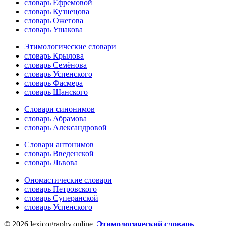
словарь Ефремовой
словарь Кузнецова
словарь Ожегова
словарь Ушакова
Этимологические словари
словарь Крылова
словарь Семёнова
словарь Успенского
словарь Фасмера
словарь Шанского
Словари синонимов
словарь Абрамова
словарь Александровой
Словари антонимов
словарь Введенской
словарь Львова
Ономастические словари
словарь Петровского
словарь Суперанской
словарь Успенского
© 2026 lexicography.online.
Этимологический словарь