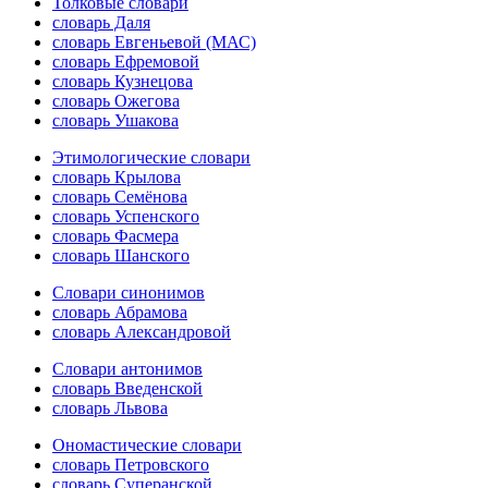
Толковые словари
словарь Даля
словарь Евгеньевой (МАС)
словарь Ефремовой
словарь Кузнецова
словарь Ожегова
словарь Ушакова
Этимологические словари
словарь Крылова
словарь Семёнова
словарь Успенского
словарь Фасмера
словарь Шанского
Словари синонимов
словарь Абрамова
словарь Александровой
Словари антонимов
словарь Введенской
словарь Львова
Ономастические словари
словарь Петровского
словарь Суперанской