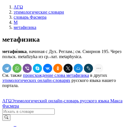
ΛΓΩ
этимологические словари
словарь Фасмера
М
метафизика
метафизика
метафи́зика
, начиная с Дух. Реглам.; см. Смирнов 195. Через
польск. metafizyka из ср.-лат. mеtарhуsiса.
См. также
происхождение слова метафизика
в других
этимологических онлайн-словарях
русского языка нашего
портала.
ΛΓΩ
Этимологический онлайн-словарь русского языка Макса
Фасмера