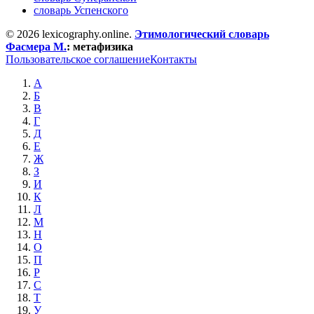
словарь Успенского
© 2026 lexicography.online.
Этимологический словарь
Фасмера М.
:
метафизика
Пользовательское соглашение
Контакты
А
Б
В
Г
Д
Е
Ж
З
И
К
Л
М
Н
О
П
Р
С
Т
У