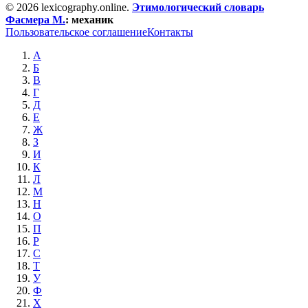
© 2026 lexicography.online.
Этимологический словарь
Фасмера М.
:
механик
Пользовательское соглашение
Контакты
А
Б
В
Г
Д
Е
Ж
З
И
К
Л
М
Н
О
П
Р
С
Т
У
Ф
Х