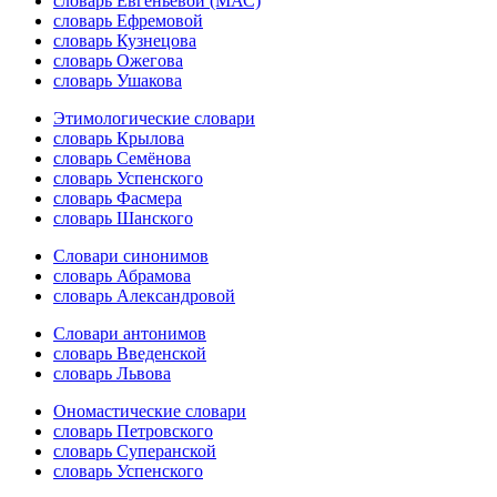
словарь Евгеньевой (МАС)
словарь Ефремовой
словарь Кузнецова
словарь Ожегова
словарь Ушакова
Этимологические словари
словарь Крылова
словарь Семёнова
словарь Успенского
словарь Фасмера
словарь Шанского
Словари синонимов
словарь Абрамова
словарь Александровой
Словари антонимов
словарь Введенской
словарь Львова
Ономастические словари
словарь Петровского
словарь Суперанской
словарь Успенского