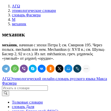
ΛΓΩ
этимологические словари
словарь Фасмера
М
механик
механик
меха́ник
, начиная с эпохи Петра I; см. Смирнов 195. Через
польск. mechanik или нем. Мechanikus (с XVII в.; см. Шульц-
Баслер 2, 92 и сл.). Из лат. mēchanicus, греч. μηχανικός
«умелый» от μηχανή «орудие».
ΛΓΩ
Этимологический онлайн-словарь русского языка Макса
Фасмера
Толковые словари
словарь Даля