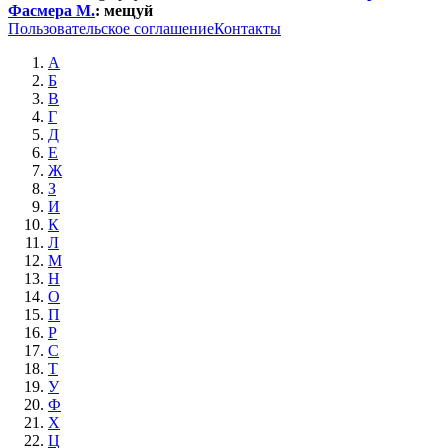
Фасмера М.
:
мещуй
Пользовательское соглашение
Контакты
А
Б
В
Г
Д
Е
Ж
З
И
К
Л
М
Н
О
П
Р
С
Т
У
Ф
Х
Ц