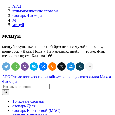
ΛΓΩ
этимологические словари
словарь Фасмера
М
мещуй
мещуй
мещу́й
«кушанье из вареной брусники с мукой», арханг.,
шенкурск. (Даль, Подв.). Из карельск. meštu — то же, фин.
mesto, mestu; см. Калима 166.
ΛΓΩ
Этимологический онлайн-словарь русского языка Макса
Фасмера
Толковые словари
словарь Даля
словарь Евгеньевой (МАС)