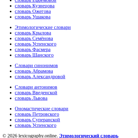
словарь Ефремовой
словарь Кузнецова
словарь Ожегова
словарь Ушакова
Этимологические словари
словарь Крылова
словарь Семёнова
словарь Успенского
словарь Фасмера
словарь Шанского
Словари синонимов
словарь Абрамова
словарь Александровой
Словари антонимов
словарь Введенской
словарь Львова
Ономастические словари
словарь Петровского
словарь Суперанской
словарь Успенского
© 2026 lexicography.online.
Этимологический словарь