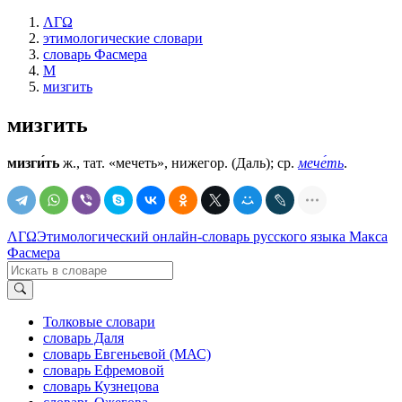
ΛΓΩ
этимологические словари
словарь Фасмера
М
мизгить
мизгить
мизги́ть
ж., тат. «мечеть», нижегор. (Даль); ср.
мече́ть
.
ΛΓΩ
Этимологический онлайн-словарь русского языка Макса
Фасмера
Толковые словари
словарь Даля
словарь Евгеньевой (МАС)
словарь Ефремовой
словарь Кузнецова