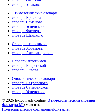
словарь Ожегова
словарь Ушакова
Этимологические словари
словарь Крылова
словарь Семёнова
словарь Успенского
словарь Фасмера
словарь Шанского
Словари синонимов
словарь Абрамова
словарь Александровой
Словари антонимов
словарь Введенской
словарь Львова
Ономастические словари
словарь Петровского
словарь Суперанской
словарь Успенского
© 2026 lexicography.online.
Этимологический словарь
Фасмера М.
:
мизгить
Пользовательское соглашение
Контакты