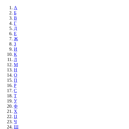
А
Б
В
Г
Д
Е
Ж
З
И
К
Л
М
Н
О
П
Р
С
Т
У
Ф
Х
Ц
Ч
Ш