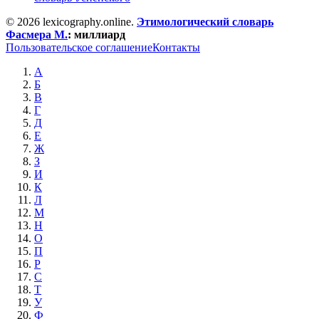
© 2026 lexicography.online.
Этимологический словарь
Фасмера М.
:
миллиард
Пользовательское соглашение
Контакты
А
Б
В
Г
Д
Е
Ж
З
И
К
Л
М
Н
О
П
Р
С
Т
У
Ф