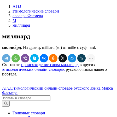
ΛΓΩ
этимологические словари
словарь Фасмера
М
миллиард
миллиард
миллиа́рд
. Из франц. milliard (м.) от millе с суф. -ard.
См. также
происхождение слова миллиард
в других
этимологических онлайн-словарях
русского языка нашего
портала.
ΛΓΩ
Этимологический онлайн-словарь русского языка Макса
Фасмера
Толковые словари