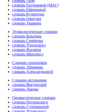
словарь Даля
словарь Евгеньевой (МАС)
словарь Ефремовой
словарь Кузнецова
словарь Ожегова
словарь Ушакова
Этимологические словари
словарь Крылова
словарь Семёнова
словарь Успенского
словарь Фасмера
словарь Шанского
Словари синонимов
словарь Абрамова
словарь Александровой
Словари антонимов
словарь Введенской
словарь Львова
Ономастические словари
словарь Петровского
словарь Суперанской
словарь Успенского