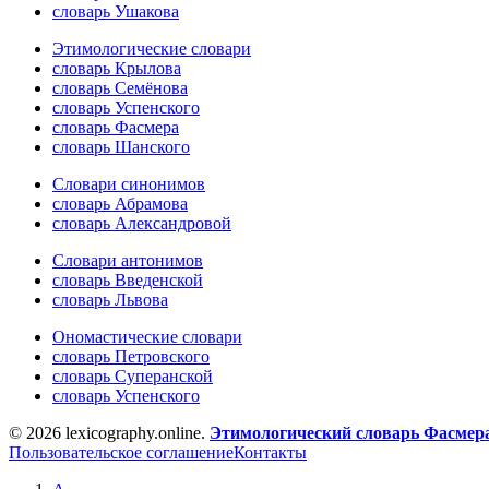
словарь Ушакова
Этимологические словари
словарь Крылова
словарь Семёнова
словарь Успенского
словарь Фасмера
словарь Шанского
Словари синонимов
словарь Абрамова
словарь Александровой
Словари антонимов
словарь Введенской
словарь Львова
Ономастические словари
словарь Петровского
словарь Суперанской
словарь Успенского
© 2026 lexicography.online.
Этимологический словарь Фасмер
Пользовательское соглашение
Контакты