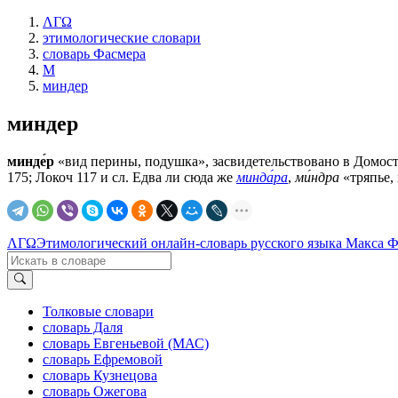
ΛΓΩ
этимологические словари
словарь Фасмера
М
миндер
миндер
минде́р
«вид перины, подушка», засвидетельствовано в Домост
175; Локоч 117 и сл. Едва ли сюда же
минда́ра
,
ми́ндра
«тряпье, 
ΛΓΩ
Этимологический онлайн-словарь русского языка Макса 
Толковые словари
словарь Даля
словарь Евгеньевой (МАС)
словарь Ефремовой
словарь Кузнецова
словарь Ожегова