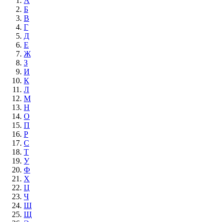
А
Б
В
Г
Д
Е
Ж
З
И
К
Л
М
Н
О
П
Р
С
Т
У
Ф
Х
Ц
Ч
Ш
Щ