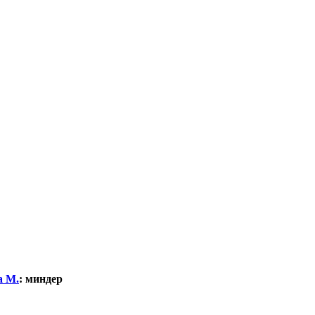
а М.
:
миндер