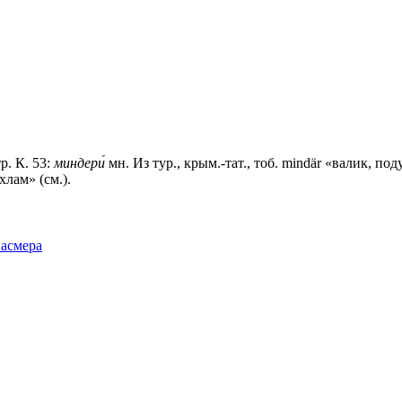
р. К. 53:
миндери́
мн. Из тур., крым.-тат., тоб. mindär «валик, поду
хлам» (см.).
Фасмера