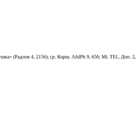
шка» (Радлов 4, 2156); ср. Корш, AfslPh 9, 656; Мi. ТЕl., Доп. 2,