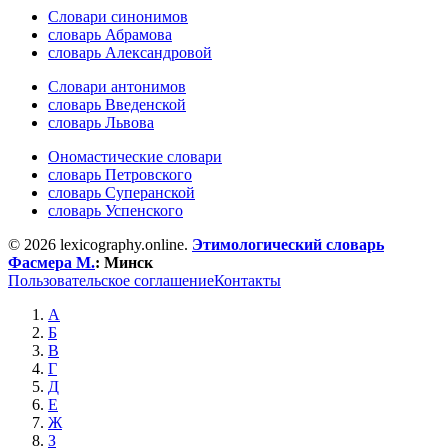
Словари синонимов
словарь Абрамова
словарь Александровой
Словари антонимов
словарь Введенской
словарь Львова
Ономастические словари
словарь Петровского
словарь Суперанской
словарь Успенского
© 2026 lexicography.online.
Этимологический словарь
Фасмера М.
:
Минск
Пользовательское соглашение
Контакты
А
Б
В
Г
Д
Е
Ж
З