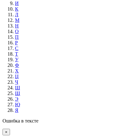
И
К
Л
М
Н
О
П
Р
С
Т
У
Ф
Х
Ц
Ч
Ш
Щ
Э
Ю
Я
Ошибка в тексте
×