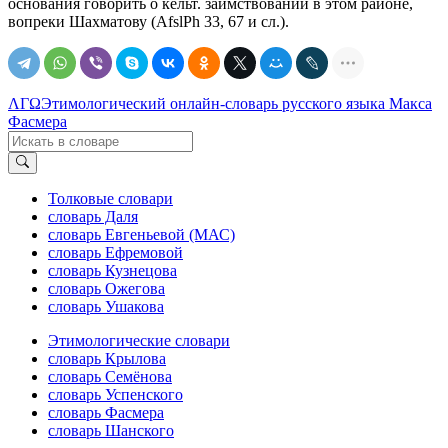
основания говорить о кельт. заимствовании в этом районе,
вопреки Шахматову (AfslPh 33, 67 и сл.).
ΛΓΩ
Этимологический онлайн-словарь русского языка Макса
Фасмера
Толковые словари
словарь Даля
словарь Евгеньевой (МАС)
словарь Ефремовой
словарь Кузнецова
словарь Ожегова
словарь Ушакова
Этимологические словари
словарь Крылова
словарь Семёнова
словарь Успенского
словарь Фасмера
словарь Шанского