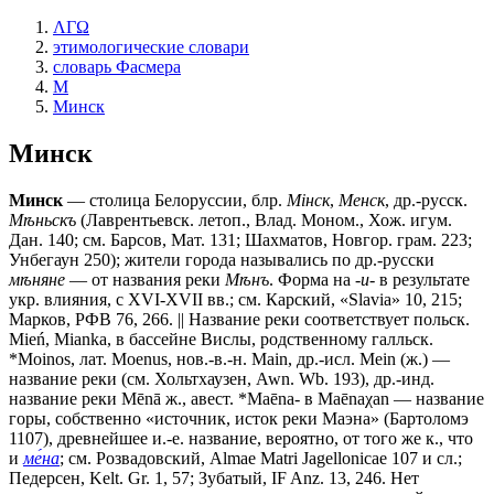
ΛΓΩ
этимологические словари
словарь Фасмера
М
Минск
Минск
Минск
— столица Белоруссии, блр.
Мiнск
,
Менск
, др.-русск.
Мѣньскъ
(Лаврентьевск. летоп., Влад. Моном., Хож. игум.
Дан. 140; см. Барсов, Мат. 131; Шахматов, Новгор. грам. 223;
Унбегаун 250); жители города назывались по др.-русски
мѣняне
— от названия реки
Мѣнъ
. Форма на
-и-
в результате
укр. влияния, с XVI-XVII вв.; см. Карский, «Slavia» 10, 215;
Марков, РФВ 76, 266. || Название реки соответствует польск.
Мiеń, Мiаnkа, в бассейне Вислы, родственному галльск.
*Моinоs, лат. Моеnus, нов.-в.-н. Маin, др.-исл. Меin (ж.) —
название реки (см. Хольтхаузен, Awn. Wb. 193), др.-инд.
название реки Мēnā ж., авест. *Маēnа- в Маēnаχаn — название
горы, собственно «источник, исток реки Маэна» (Бартоломэ
1107), древнейшее и.-е. название, вероятно, от того же к., что
и
ме́на
; см. Розвадовский, Аlmае Маtri Jagellonicae 107 и сл.;
Педерсен, Kelt. Gr. 1, 57; Зубатый, IF Anz. 13, 246. Нет