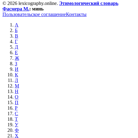
© 2026 lexicography.online.
Этимологический словарь
Фасмера М.
:
минь
Пользовательское соглашение
Контакты
А
Б
В
Г
Д
Е
Ж
З
И
К
Л
М
Н
О
П
Р
С
Т
У
Ф
Х