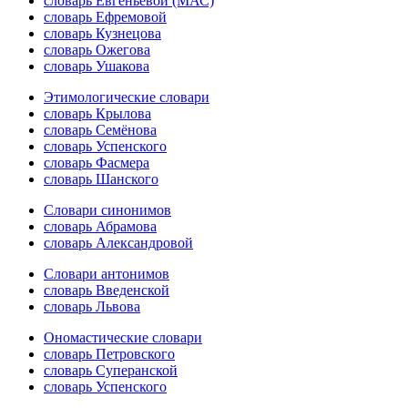
словарь Евгеньевой (МАС)
словарь Ефремовой
словарь Кузнецова
словарь Ожегова
словарь Ушакова
Этимологические словари
словарь Крылова
словарь Семёнова
словарь Успенского
словарь Фасмера
словарь Шанского
Словари синонимов
словарь Абрамова
словарь Александровой
Словари антонимов
словарь Введенской
словарь Львова
Ономастические словари
словарь Петровского
словарь Суперанской
словарь Успенского