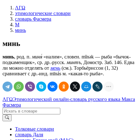
ΛΓΩ
этимологические словари
словарь Фасмера
М
минь
минь
минь
, род. п.
миня́
«налим», словен. mȋnǝk — рыба «бычок-
подкаменщик», ср. др.-русск.
минтъ
, Домостр. Заб. 146. Едва
ли можно отделять от
мень
(см.). Торбьёрнссон (1, 32)
сравнивает с др.-инд. mīnás м. «какая-то рыба».
ΛΓΩ
Этимологический онлайн-словарь русского языка Макса
Фасмера
Толковые словари
словарь Даля