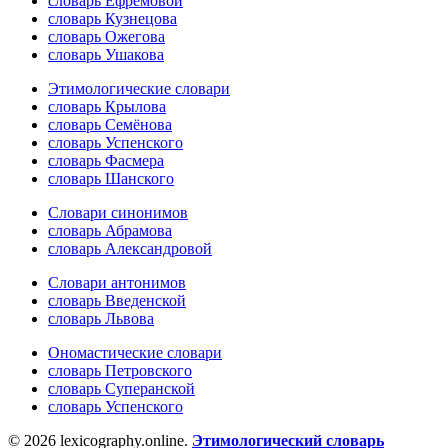
словарь Ефремовой
словарь Кузнецова
словарь Ожегова
словарь Ушакова
Этимологические словари
словарь Крылова
словарь Семёнова
словарь Успенского
словарь Фасмера
словарь Шанского
Словари синонимов
словарь Абрамова
словарь Александровой
Словари антонимов
словарь Введенской
словарь Львова
Ономастические словари
словарь Петровского
словарь Суперанской
словарь Успенского
© 2026 lexicography.online.
Этимологический словарь