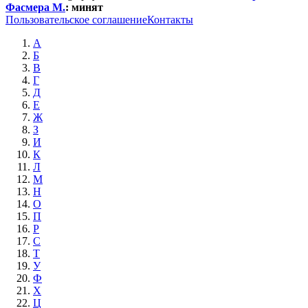
Фасмера М.
:
минят
Пользовательское соглашение
Контакты
А
Б
В
Г
Д
Е
Ж
З
И
К
Л
М
Н
О
П
Р
С
Т
У
Ф
Х
Ц