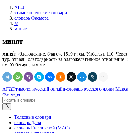
ΛΓΩ
этимологические словари
словарь Фасмера
М
минят
минят
миня́т
«благодеяние, благо», 1519 г.; см. Унбегаун 110. Через
тур. minnät «благодарность за благожелательное отношение»;
см. Унбегаун, там же.
ΛΓΩ
Этимологический онлайн-словарь русского языка Макса
Фасмера
Толковые словари
словарь Даля
словарь Евгеньевой (МАС)