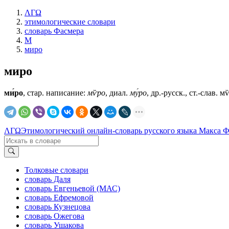
ΛΓΩ
этимологические словари
словарь Фасмера
М
миро
миро
ми́ро
, стар. написание:
мѷро
, диал.
му́ро
, др.-русск., ст.-слав.
мѷ
ΛΓΩ
Этимологический онлайн-словарь русского языка Макса 
Толковые словари
словарь Даля
словарь Евгеньевой (МАС)
словарь Ефремовой
словарь Кузнецова
словарь Ожегова
словарь Ушакова