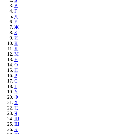
Б
В
Г
Д
Е
Ж
З
И
К
Л
М
Н
О
П
Р
С
Т
У
Ф
Х
Ц
Ч
Ш
Щ
Э