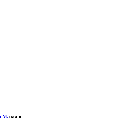
а М.
:
миро