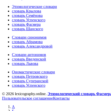
Этимологические словари
словарь Крылова
словарь Семёнова
словарь Успенского
словарь Фасмера
словарь Шанского
Словари синонимов
словарь Абрамова
словарь Александровой
Словари антонимов
словарь Введенской
словарь Львова
Ономастические словари
словарь Петровского
словарь Суперанской
словарь Успенского
© 2026 lexicography.online.
Этимологический словарь Фасмер
Пользовательское соглашение
Контакты
А