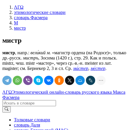
ΛΓΩ
этимологические словари
словарь Фасмера
М
мистр
мистр
мистр
, напр.:
вели́кий м.
«магистр ордена (на Родосе)», только
др.-русск.
мистръ
, Зосима (1420 г.), стр. 29. Как и польск.
mistrz, чеш. mistr «мастер», через ср.-в.-н. meister из лат.
magister; см. Бернекер 2, 3 и сл. Ср.
ма́стер
,
ме́стер
.
ΛΓΩ
Этимологический онлайн-словарь русского языка Макса
Фасмера
Толковые словари
словарь Даля