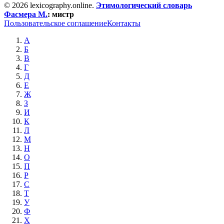
© 2026 lexicography.online.
Этимологический словарь
Фасмера М.
:
мистр
Пользовательское соглашение
Контакты
А
Б
В
Г
Д
Е
Ж
З
И
К
Л
М
Н
О
П
Р
С
Т
У
Ф
Х