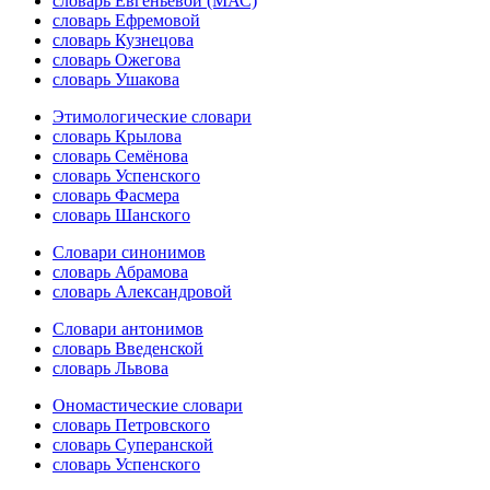
словарь Евгеньевой (МАС)
словарь Ефремовой
словарь Кузнецова
словарь Ожегова
словарь Ушакова
Этимологические словари
словарь Крылова
словарь Семёнова
словарь Успенского
словарь Фасмера
словарь Шанского
Словари синонимов
словарь Абрамова
словарь Александровой
Словари антонимов
словарь Введенской
словарь Львова
Ономастические словари
словарь Петровского
словарь Суперанской
словарь Успенского