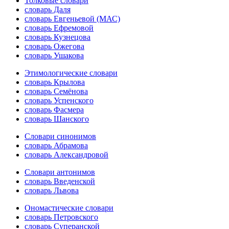
Толковые словари
словарь Даля
словарь Евгеньевой (МАС)
словарь Ефремовой
словарь Кузнецова
словарь Ожегова
словарь Ушакова
Этимологические словари
словарь Крылова
словарь Семёнова
словарь Успенского
словарь Фасмера
словарь Шанского
Словари синонимов
словарь Абрамова
словарь Александровой
Словари антонимов
словарь Введенской
словарь Львова
Ономастические словари
словарь Петровского
словарь Суперанской