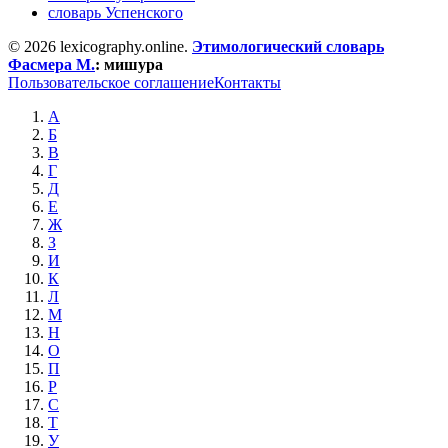
словарь Успенского
© 2026 lexicography.online.
Этимологический словарь
Фасмера М.
:
мишура
Пользовательское соглашение
Контакты
А
Б
В
Г
Д
Е
Ж
З
И
К
Л
М
Н
О
П
Р
С
Т
У