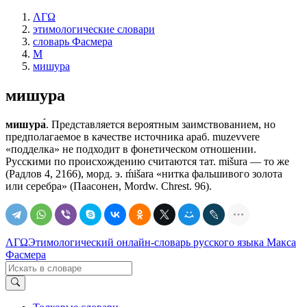
ΛΓΩ
этимологические словари
словарь Фасмера
М
мишура
мишура
мишура́
. Представляется вероятным заимствованием, но
предполагаемое в качестве источника араб. muzevvere
«подделка» не подходит в фонетическом отношении.
Русскими по происхождению считаются тат. mišurа — то же
(Радлов 4, 2166), морд. э. ḿišara «нитка фальшивого золота
или серебра» (Паасонен, Мordw. Chrest. 96).
ΛΓΩ
Этимологический онлайн-словарь русского языка Макса
Фасмера