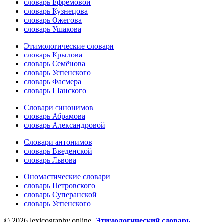
словарь Ефремовой
словарь Кузнецова
словарь Ожегова
словарь Ушакова
Этимологические словари
словарь Крылова
словарь Семёнова
словарь Успенского
словарь Фасмера
словарь Шанского
Словари синонимов
словарь Абрамова
словарь Александровой
Словари антонимов
словарь Введенской
словарь Львова
Ономастические словари
словарь Петровского
словарь Суперанской
словарь Успенского
© 2026 lexicography.online.
Этимологический словарь