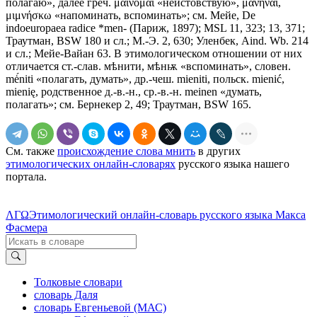
полагаю», далее греч. μαίνομαι «неистовствую», μανῆναι,
μιμνήσκω «напоминать, вспоминать»; см. Мейе, Dе
indоеurораеа radice *men- (Париж, 1897); МSL 11, 323; 13, 371;
Траутман, ВSW 180 и сл.; М.-Э. 2, 630; Уленбек, Aind. Wb. 214
и сл.; Мейе-Вайан 63. В этимологическом отношении от них
отличается ст.-слав.
мѣнити, мѣнѭ
«вспоминать», словен.
mė́niti «полагать, думать», др.-чеш. mieniti, польск. mienić,
mienię, родственное д.-в.-н., ср.-в.-н. meinen «думать,
полагать»; см. Бернекер 2, 49; Траутман, ВSW 165.
См. также
происхождение слова мнить
в других
этимологических онлайн-словарях
русского языка нашего
портала.
ΛΓΩ
Этимологический онлайн-словарь русского языка Макса
Фасмера
Толковые словари
словарь Даля
словарь Евгеньевой (МАС)