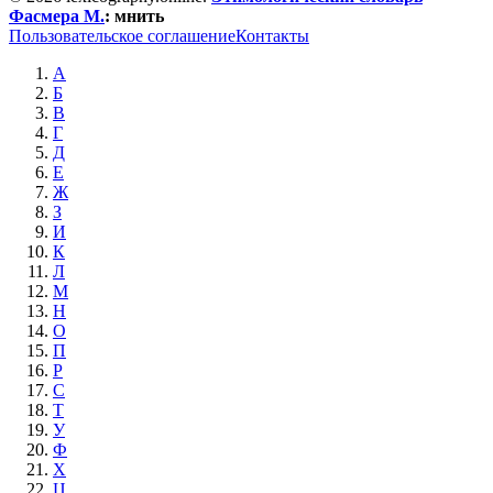
Фасмера М.
:
мнить
Пользовательское соглашение
Контакты
А
Б
В
Г
Д
Е
Ж
З
И
К
Л
М
Н
О
П
Р
С
Т
У
Ф
Х
Ц