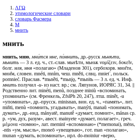
ΛΓΩ
этимологические словари
словарь Фасмера
М
мнить
мнить
мнить, мню
,
мни́тся мне
,
по́мнить
, др.-русск
мьнѣти
,
мьнить
— 3 л. ед. ч., ст.-слав.
мьнѣти, мьнѭ
νομίζειν, δοκεῖν,
болг.
мля
,
мня
«полагаю» (Младенов 301), сербохорв. мни̏ти,
мни̑м, словен. mnė́ti, mním, чеш. mněti, слвц. mniеt᾽, польск.
pomnieć. Праслав. *mьněti, *mьnjǫ, *mьnitь — 3 л. ед. ч. Инф.
мнить
получил
-и-
из наст. вр.; см. Ляпунов, ИОРЯС 31, 34. ||
Родственно лит. minė́ti, menù, позднее miniù «вспоминать,
упоминать» (см. Френкель, ZfslPh 20, 247), лтш. minêt, -u
«упоминать», др.-прусск. minisnan, вин. ед. ч., «память», лит.
miñti, menù «помнить, угадывать», manýti, manaũ «понимать,
думать», др.-инд. mányatē, manutḗ «думает, помнит», mánas ср.
р. «ум, дух, разум», авест. mainyete «думает, полагает», греч.
μέμονα «помню», лат. meminī «вспоминаю» (*memonai), mēns,
-ntis «ум, мысль», mоnеō «увещеваю», гот. mаn «полагаю»,
munan «думать, вспоминать», ирл. do-moiniur «верю,