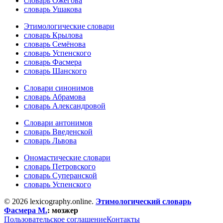
словарь Ожегова
словарь Ушакова
Этимологические словари
словарь Крылова
словарь Семёнова
словарь Успенского
словарь Фасмера
словарь Шанского
Словари синонимов
словарь Абрамова
словарь Александровой
Словари антонимов
словарь Введенской
словарь Львова
Ономастические словари
словарь Петровского
словарь Суперанской
словарь Успенского
© 2026 lexicography.online.
Этимологический словарь
Фасмера М.
:
мозжер
Пользовательское соглашение
Контакты