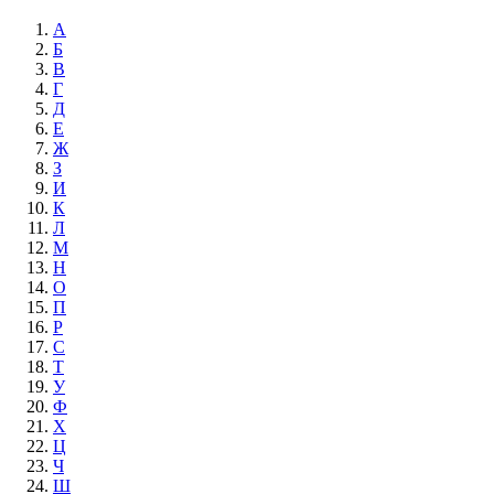
А
Б
В
Г
Д
Е
Ж
З
И
К
Л
М
Н
О
П
Р
С
Т
У
Ф
Х
Ц
Ч
Ш