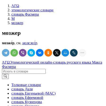
ΛΓΩ
этимологические словари
словарь Фасмера
М
мозжер
мозжер
мозже́р
, см.
можже́р
.
ΛΓΩ
Этимологический онлайн-словарь русского языка Макса
Фасмера
Толковые словари
словарь Даля
словарь Евгеньевой (МАС)
словарь Ефремовой
словарь Кузнецова