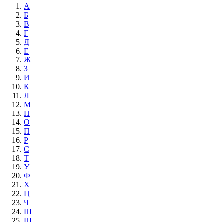
А
Б
В
Г
Д
Е
Ж
З
И
К
Л
М
Н
О
П
Р
С
Т
У
Ф
Х
Ц
Ч
Ш
Щ