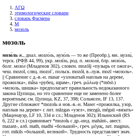
ΛΓΩ
этимологические словари
словарь Фасмера
М
мозоль
мозоль
мозо́ль
ж., диал.
мозго́ль
,
музо́ль
— то же (Преобр.), мн.
музли́
,
терск. (РФВ 44, 99), укр.
мозíль
, род. п.
мозоля́
, блр.
мозо́ль
,
болг.
мозо́л
(Младенов 302), словен. mozólj «пузырь от ожога»,
чеш. mozol, слвц. mоzоl᾽, польск. mozół, в.-луж. mozl «мозоль».
|| Сравнение с д.-в.-н. mаsаr «узловатый наплыв на дереве,
прожилка», mâsа «рубец, шрам», греч. μώλωψ (*mōsl-)
«мозоль, шишка» предполагает правильность недоказанного
закона Цупицы, но это сравнение еще не заменено более
вероятным; см. Цупица, KZ, 37, 398; Сольмсен, IF 13, 137.
Другие сближают *mozolь и нов.-в.-н. Маsеr «прожилка, узор,
наплыв на дереве» с лит. mãzgas «узел», mezgù, mégsti «вязать»
(Маценауэр, LF 10, 334 и сл.; Младенов 302); Ильинский (RS
6, 222 и сл.) сравнивает *mozolь с др.-инд. mahánt-, авест.
mazant-, алб. math, madhi «большой», греч. μέγας, лат. magnus,
гот. mikils «большой, великий». Трудность представляет знач.