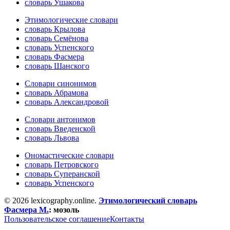
словарь Ушакова
Этимологические словари
словарь Крылова
словарь Семёнова
словарь Успенского
словарь Фасмера
словарь Шанского
Словари синонимов
словарь Абрамова
словарь Александровой
Словари антонимов
словарь Введенской
словарь Львова
Ономастические словари
словарь Петровского
словарь Суперанской
словарь Успенского
© 2026 lexicography.online.
Этимологический словарь
Фасмера М.
:
мозоль
Пользовательское соглашение
Контакты