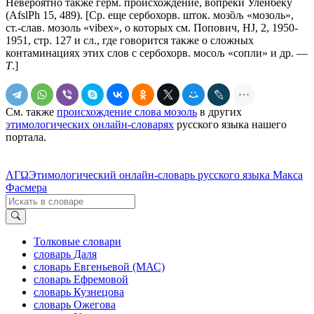
Невероятно также герм. происхождение, вопреки Уленбеку
(AfslPh 15, 489). [Ср. еще сербохорв. шток. мозȍљ «мозоль»,
ст.-слав.
мозоль
«vibeх», о которых см. Попович, НJ, 2, 1950-
1951, стр. 127 и сл., где говорится также о сложных
контаминациях этих слов с сербохорв. мосољ «сопли» и др. —
Т
.]
См. также
происхождение слова мозоль
в других
этимологических онлайн-словарях
русского языка нашего
портала.
ΛΓΩ
Этимологический онлайн-словарь русского языка Макса
Фасмера
Толковые словари
словарь Даля
словарь Евгеньевой (МАС)
словарь Ефремовой
словарь Кузнецова
словарь Ожегова