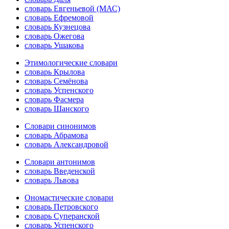
словарь Евгеньевой (МАС)
словарь Ефремовой
словарь Кузнецова
словарь Ожегова
словарь Ушакова
Этимологические словари
словарь Крылова
словарь Семёнова
словарь Успенского
словарь Фасмера
словарь Шанского
Словари синонимов
словарь Абрамова
словарь Александровой
Словари антонимов
словарь Введенской
словарь Львова
Ономастические словари
словарь Петровского
словарь Суперанской
словарь Успенского