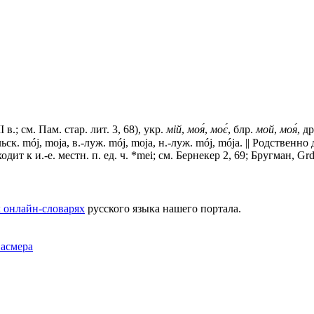
в.; см. Пам. стар. лит. 3, 68), укр.
мiй
,
моя́
,
моє́
, блр.
мой
,
моя́
, д
польск. mój, mоjа, в.-луж. mój, mоjа, н.-луж. mój, mója. || Родственно
одит к и.-е. местн. п. ед. ч. *mei; см. Бернекер 2, 69; Бругман, Grd
 онлайн-словарях
русского языка нашего портала.
Фасмера