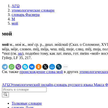
ΛΓΩ
этимологические словари
словарь Фасмера
М
мой
мой
мой
м.,
моя́
ж.,
моё
ср. р., диал.
мо́йский
(Сказ. о Соломоне, XVII 
мòjа, мòjе, словен. mój, mója, чеш. můj, mоjе, слвц. mȏj, mоjа, 
*mоi (см.
ми
), подобно тому, как лат. meus, гот. meins «мой» восх
Гуйер, LF 35, 217.
См. также
происхождение слова мой
в других
этимологических
ΛΓΩ
Этимологический онлайн-словарь русского языка Макса 
Толковые словари
словарь Даля