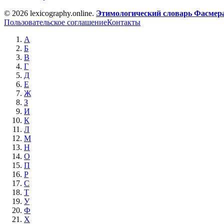
© 2026 lexicography.online.
Этимологический словарь Фасмер
Пользовательское соглашение
Контакты
А
Б
В
Г
Д
Е
Ж
З
И
К
Л
М
Н
О
П
Р
С
Т
У
Ф
Х