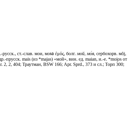
р.-русск., ст.-слав.
мои, моꙗ
ἐμός, болг.
мой
,
мо́я
, сербохорв. мȏj,
 др.-прусск. mais (из *majas) «мой», вин. ед. maian, и.-е. *mоi̯оs от
r. 2, 2, 404; Траутман, ВSW 166; Арr. Sprd., 373 и сл.; Торп 300;