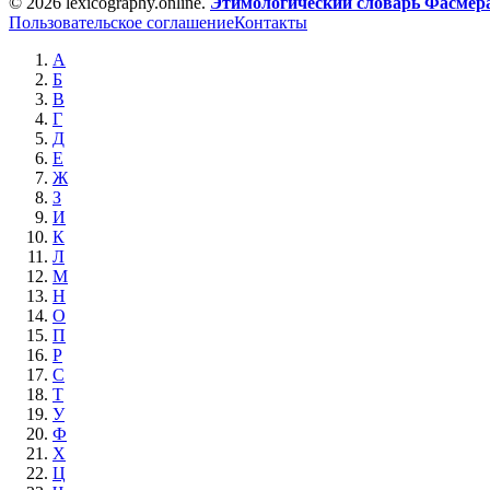
© 2026 lexicography.online.
Этимологический словарь Фасмер
Пользовательское соглашение
Контакты
А
Б
В
Г
Д
Е
Ж
З
И
К
Л
М
Н
О
П
Р
С
Т
У
Ф
Х
Ц