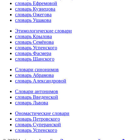
словарь Ефремовой
словарь Кузнецова
словарь Ожегова
словарь Ушакова
Этимологические словари
словарь Крылова
словарь Семёнова
словарь Успенского
словарь Фасмера
словарь Шанского
Словари синонимов
словарь Абрамова
словарь Александровой
Словари антонимов
словарь Введенской
словарь Львова
Ономастические словари
словарь Петровского
словарь Суперанской
словарь Успенского