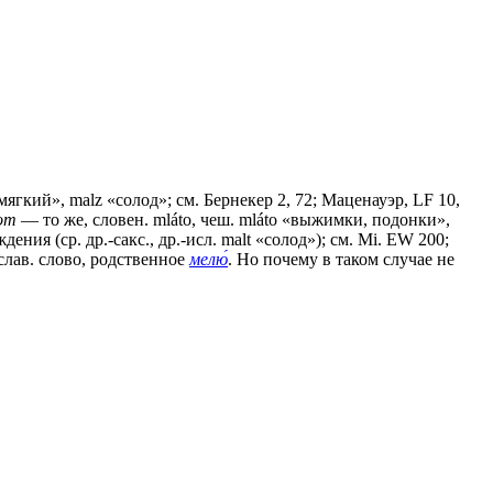
 мягкий», malz «солод»; см. Бернекер 2, 72; Маценауэр, LF 10,
от
— то же, словен. mláto, чеш. mlátо «выжимки, подонки»,
ния (ср. др.-сакс., др.-исл. malt «солод»); см. Мi. ЕW 200;
ослав. слово, родственное
мелю́
. Но почему в таком случае не