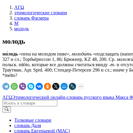
ΛΓΩ
этимологические словари
словарь Фасмера
М
молодь
молодь
мо́лодь
«пена на молодом пиве»,
молоди́ть
«подслащать (напи
327 и сл.; Торбьёрнссон 1, 86; Брюкнер, KZ 48, 200. Ср.
моложи
польск. młóto, которые все должны считаться ввиду
-т-
и отсутс
Траутман, Арr. Sprd. 400; Стендер-Петерсен 296 и сл.; иначе у 
*melto?
ΛΓΩ
Этимологический онлайн-словарь русского языка Макса 
Толковые словари
словарь Даля
словарь Евгеньевой (МАС)