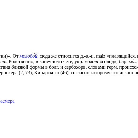
тки)». От
молодо́й
; сюда же относится д.-в.-н. malz «плавящийся,
́ть
. Родственно, в конечном счете, укр.
мо́лот
«солод», блр.
мо́л
твия близкой формы в болг. и сербохорв. словами герм. происхожде
Бернекера (2, 73), Кипарского (46), согласно которому это исконн
Фасмера