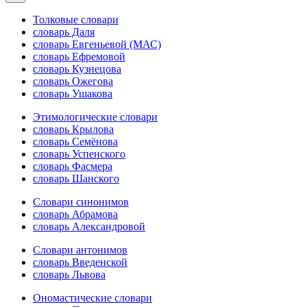
Толковые словари
словарь Даля
словарь Евгеньевой (МАС)
словарь Ефремовой
словарь Кузнецова
словарь Ожегова
словарь Ушакова
Этимологические словари
словарь Крылова
словарь Семёнова
словарь Успенского
словарь Фасмера
словарь Шанского
Словари синонимов
словарь Абрамова
словарь Александровой
Словари антонимов
словарь Введенской
словарь Львова
Ономастические словари