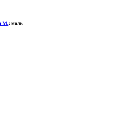
а М.
:
моль