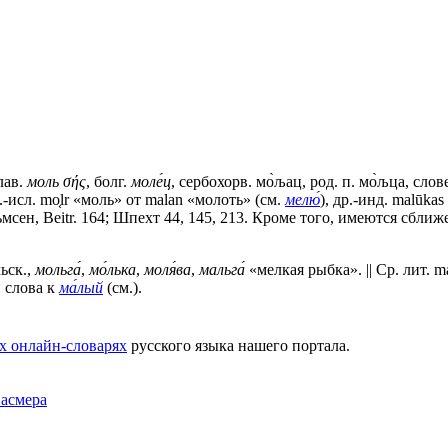
лав.
моль
σής
, болг.
моле́ц
, сербохорв. мо̀љац, род. п. мо̀љца, словен
др.-исл. mo֤lr «моль» от mаlаn «молоть» (см.
мелю́
), др.-инд. malūka
ьмсен, Beitr. 164; Шпехт 44, 145, 213. Кроме того, имеются сближ
ьск.,
мольга́
,
мо́лька
,
моля́ва
,
мальга́
«мелкая рыбка». || Ср. лит. m
и слова к
ма́лый
(см.).
х онлайн-словарях
русского языка нашего портала.
Фасмера