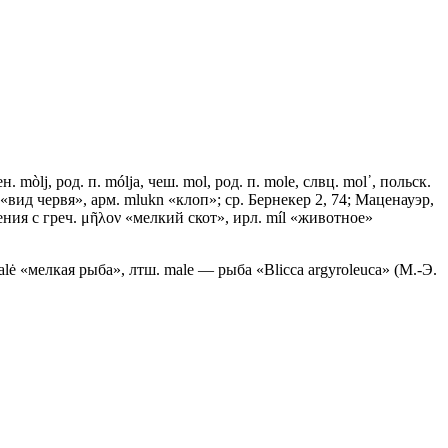
. mòlj, род. п. mólja, чеш. mol, род. п. mоlе, слвц. mоl᾽, польск.
s «вид червя», арм. mlukn «клоп»; ср. Бернекер 2, 74; Маценауэр,
ения с греч. μῆλον «мелкий скот», ирл. míl «животное»
alė «мелкая рыба», лтш. male — рыба «Вliсса аrgуrоlеuса» (М.-Э.