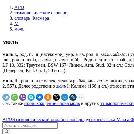
ΛΓΩ
этимологические словари
словарь Фасмера
М
моль
моль
моль
I., род. п.
-и
[насекомое], укр.
мiль
, род. п.
мо́ли
,
мíльга
, цс
mól, род. п. mоlа, в.-луж., н.-луж. mól. || Родственно гот. malô, 
LF 10, 332; Траутман, ВSW 167; Лиден, Arm. Stud. 82 и сл.; Сол
(Педерсен, Kelt. Gr. 1, 50 и сл.).
моль
II., род. п.
-и
«малек, мелкая рыба»,
мольва
«мальки», урал
2, 557). Далее родственно
моль
I; Калима (166 и сл.) относит эт
См. также
происхождение слова моль
в других
этимологически
ΛΓΩ
Этимологический онлайн-словарь русского языка Макса 