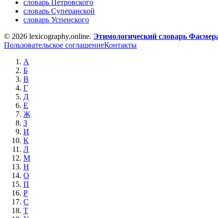
словарь Петровского
словарь Суперанской
словарь Успенского
© 2026 lexicography.online.
Этимологический словарь Фасмер
Пользовательское соглашение
Контакты
А
Б
В
Г
Д
Е
Ж
З
И
К
Л
М
Н
О
П
Р
С
Т