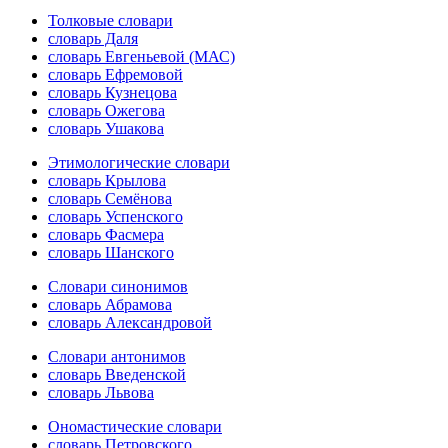
Толковые словари
словарь Даля
словарь Евгеньевой (МАС)
словарь Ефремовой
словарь Кузнецова
словарь Ожегова
словарь Ушакова
Этимологические словари
словарь Крылова
словарь Семёнова
словарь Успенского
словарь Фасмера
словарь Шанского
Словари синонимов
словарь Абрамова
словарь Александровой
Словари антонимов
словарь Введенской
словарь Львова
Ономастические словари
словарь Петровского