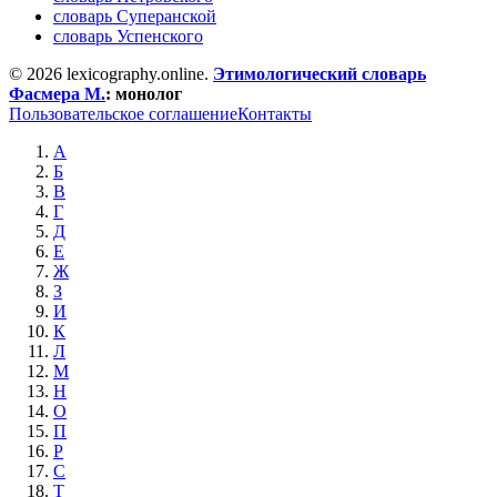
словарь Суперанской
словарь Успенского
© 2026 lexicography.online.
Этимологический словарь
Фасмера М.
:
монолог
Пользовательское соглашение
Контакты
А
Б
В
Г
Д
Е
Ж
З
И
К
Л
М
Н
О
П
Р
С
Т