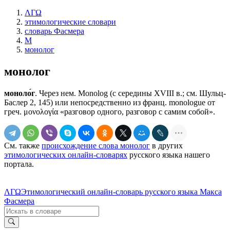
ΛΓΩ
этимологические словари
словарь Фасмера
М
монолог
монолог
моноло́г
. Через нем. Моnоlоg (с середины XVIII в.; см. Шульц-
Баслер 2, 145) или непосредственно из франц. monologue от
греч. μονολογία «разговор одного, разговор с самим собой».
См. также
происхождение слова монолог
в других
этимологических онлайн-словарях
русского языка нашего
портала.
ΛΓΩ
Этимологический онлайн-словарь русского языка Макса
Фасмера