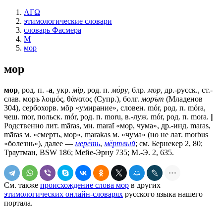
ΛΓΩ
этимологические словари
словарь Фасмера
М
мор
мор
мор
, род. п.
-а
, укр.
мiр
, род. п.
мо́ру
, блр.
мор
, др.-русск., ст.-
слав.
моръ
λοιμός, θάνατος (Супр.), болг.
моръ́т
(Младенов
304), сербохорв. мȏр «умирание», словен. mór, род. п. móra,
чеш. mor, польск. mór, род. п. moru, в.-луж. mór, род. п. mоrа. ||
Родственно лит. mãras, мн. maraĩ «мор, чума», др.-инд. maras,
māras м. «смерть, мор», mаrаkаs м. «чума» (но не лат. morbus
«болезнь»), далее —
мере́ть
,
мёртвый
; см. Бернекер 2, 80;
Траутман, ВSW 186; Мейе-Эрну 735; М.-Э. 2, 635.
См. также
происхождение слова мор
в других
этимологических онлайн-словарях
русского языка нашего
портала.