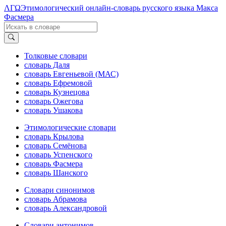
ΛΓΩ
Этимологический онлайн-словарь русского языка Макса
Фасмера
Толковые словари
словарь Даля
словарь Евгеньевой (МАС)
словарь Ефремовой
словарь Кузнецова
словарь Ожегова
словарь Ушакова
Этимологические словари
словарь Крылова
словарь Семёнова
словарь Успенского
словарь Фасмера
словарь Шанского
Словари синонимов
словарь Абрамова
словарь Александровой
Словари антонимов