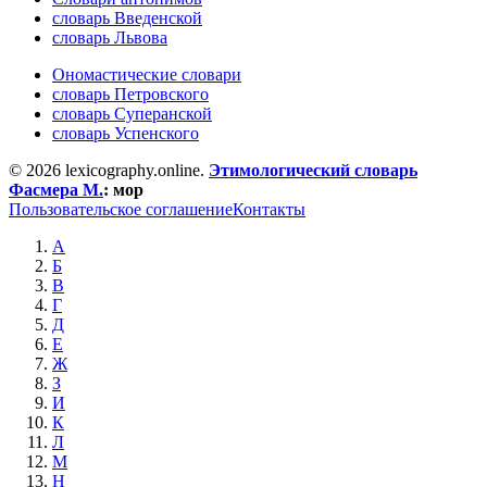
словарь Введенской
словарь Львова
Ономастические словари
словарь Петровского
словарь Суперанской
словарь Успенского
© 2026 lexicography.online.
Этимологический словарь
Фасмера М.
:
мор
Пользовательское соглашение
Контакты
А
Б
В
Г
Д
Е
Ж
З
И
К
Л
М
Н