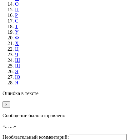
О
П
Р
С
Т
У
Ф
Х
Ц
Ч
Ш
Щ
Э
Ю
Я
Ошибка в тексте
×
Cообщение было отправлено
«...
...»
Необязательный комментарий: