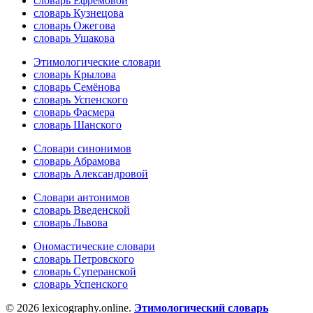
словарь Ефремовой
словарь Кузнецова
словарь Ожегова
словарь Ушакова
Этимологические словари
словарь Крылова
словарь Семёнова
словарь Успенского
словарь Фасмера
словарь Шанского
Словари синонимов
словарь Абрамова
словарь Александровой
Словари антонимов
словарь Введенской
словарь Львова
Ономастические словари
словарь Петровского
словарь Суперанской
словарь Успенского
© 2026 lexicography.online.
Этимологический словарь