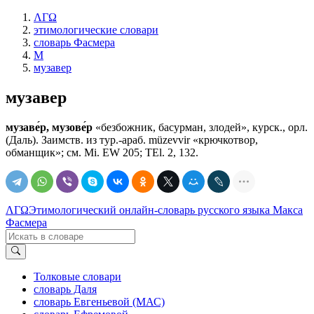
ΛΓΩ
этимологические словари
словарь Фасмера
М
музавер
музавер
музаве́р, музове́р
«безбожник, басурман, злодей», курск., орл.
(Даль). Заимств. из тур.-араб. müzevvir «крючкотвор,
обманщик»; см. Мi. ЕW 205; ТЕl. 2, 132.
ΛΓΩ
Этимологический онлайн-словарь русского языка Макса
Фасмера
Толковые словари
словарь Даля
словарь Евгеньевой (МАС)