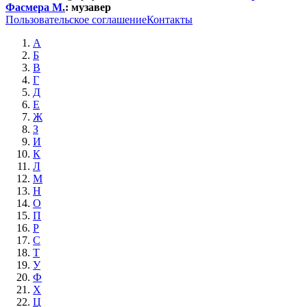
Фасмера М.
:
музавер
Пользовательское соглашение
Контакты
А
Б
В
Г
Д
Е
Ж
З
И
К
Л
М
Н
О
П
Р
С
Т
У
Ф
Х
Ц