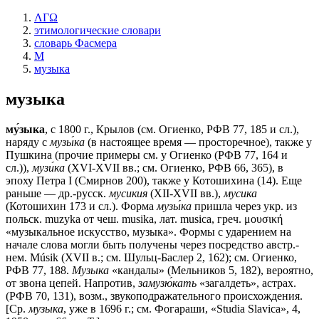
ΛΓΩ
этимологические словари
словарь Фасмера
М
музыка
музыка
му́зыка
, с 1800 г., Крылов (см. Огиенко, РФВ 77, 185 и сл.),
наряду с
музы́ка
(в настоящее время — просторечное), также у
Пушкина (прочие примеры см. у Огиенко (РФВ 77, 164 и
сл.)),
музи́ка
(XVI-XVII вв.; см. Огиенко, РФВ 66, 365), в
эпоху Петра I (Смирнов 200), также у Котошихина (14). Еще
раньше — др.-русск.
мусикия
(XII-XVII вв.),
мусика
(Котошихин 173 и сл.). Форма
музы́ка
пришла через укр. из
польск. muzyka от чеш. musika, лат. musica, греч. μουσική
«музыкальное искусство, музыка». Формы с ударением на
начале слова могли быть получены через посредство австр.-
нем. Мúsik (XVII в.; см. Шульц-Баслер 2, 162); см. Огиенко,
РФВ 77, 188.
Музыка
«кандалы» (Мельников 5, 182), вероятно,
от звона цепей. Напротив,
замузю́кать
«загалдеть», астрах.
(РФВ 70, 131), возм., звукоподражательного происхождения.
[Ср.
музыка
, уже в 1696 г.; см. Фогараши, «Studiа Slavica», 4,