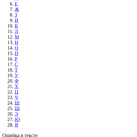
Е
Ж
З
И
К
Л
М
Н
О
П
Р
С
Т
У
Ф
Х
Ц
Ч
Ш
Щ
Э
Ю
Я
Ошибка в тексте