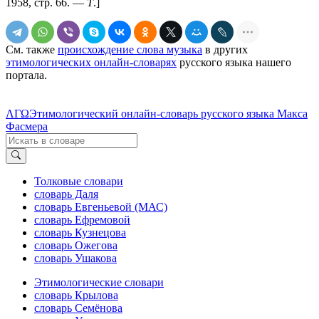
1958, стр. 66. —
Т
.]
См. также
происхождение слова музыка
в других
этимологических онлайн-словарях
русского языка нашего
портала.
ΛΓΩ
Этимологический онлайн-словарь русского языка Макса
Фасмера
Толковые словари
словарь Даля
словарь Евгеньевой (МАС)
словарь Ефремовой
словарь Кузнецова
словарь Ожегова
словарь Ушакова
Этимологические словари
словарь Крылова
словарь Семёнова