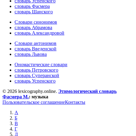
словарь Успенского
словарь Фасмера
словарь Шанского
Словари синонимов
словарь Абрамова
словарь Александровой
Словари антонимов
словарь Введенской
словарь Львова
Ономастические словари
словарь Петровского
словарь Суперанской
словарь Успенского
© 2026 lexicography.online.
Этимологический словарь
Фасмера М.
:
музыка
Пользовательское соглашение
Контакты
А
Б
В
Г
Д