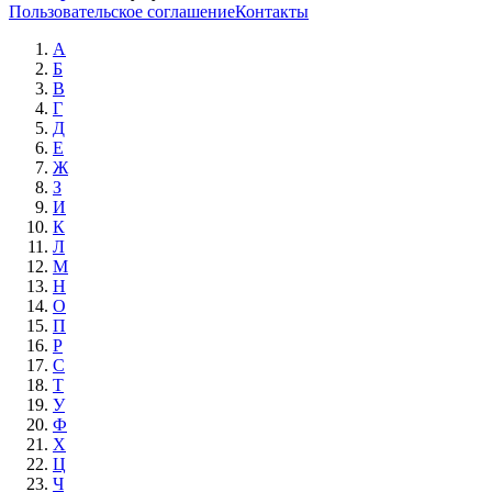
Пользовательское соглашение
Контакты
А
Б
В
Г
Д
Е
Ж
З
И
К
Л
М
Н
О
П
Р
С
Т
У
Ф
Х
Ц
Ч