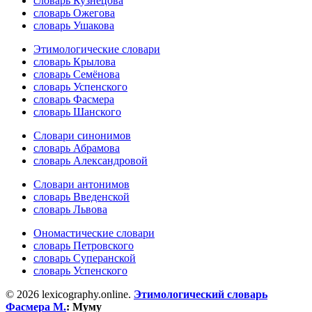
словарь Кузнецова
словарь Ожегова
словарь Ушакова
Этимологические словари
словарь Крылова
словарь Семёнова
словарь Успенского
словарь Фасмера
словарь Шанского
Словари синонимов
словарь Абрамова
словарь Александровой
Словари антонимов
словарь Введенской
словарь Львова
Ономастические словари
словарь Петровского
словарь Суперанской
словарь Успенского
© 2026 lexicography.online.
Этимологический словарь
Фасмера М.
:
Муму