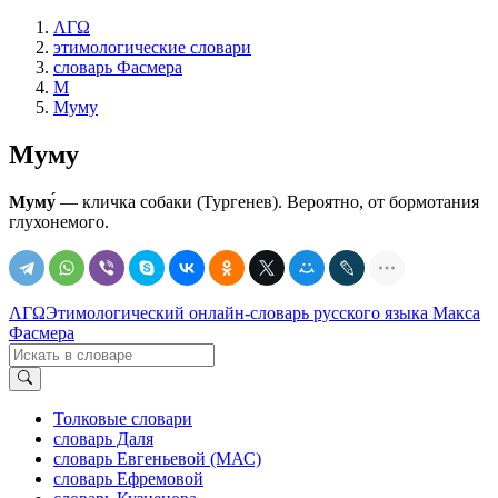
ΛΓΩ
этимологические словари
словарь Фасмера
М
Муму
Муму
Муму́
— кличка собаки (Тургенев). Вероятно, от бормотания
глухонемого.
ΛΓΩ
Этимологический онлайн-словарь русского языка Макса
Фасмера
Толковые словари
словарь Даля
словарь Евгеньевой (МАС)
словарь Ефремовой