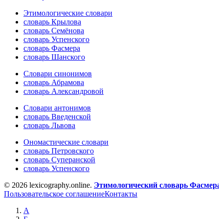
Этимологические словари
словарь Крылова
словарь Семёнова
словарь Успенского
словарь Фасмера
словарь Шанского
Словари синонимов
словарь Абрамова
словарь Александровой
Словари антонимов
словарь Введенской
словарь Львова
Ономастические словари
словарь Петровского
словарь Суперанской
словарь Успенского
© 2026 lexicography.online.
Этимологический словарь Фасмер
Пользовательское соглашение
Контакты
А