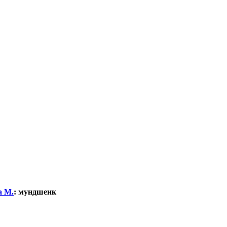
а М.
:
мундшенк