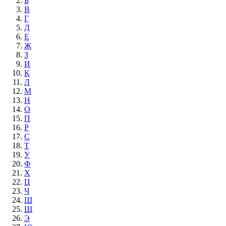
Б
В
Г
Д
Е
Ж
З
И
К
Л
М
Н
О
П
Р
С
Т
У
Ф
Х
Ц
Ч
Ш
Щ
Э