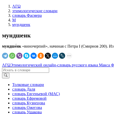
ΛΓΩ
этимологические словари
словарь Фасмера
М
мундшенк
мундшенк
мундше́нк
«виночерпий», начиная с Петра I (Смирнов 200). Из
ΛΓΩ
Этимологический онлайн-словарь русского языка Макса 
Толковые словари
словарь Даля
словарь Евгеньевой (МАС)
словарь Ефремовой
словарь Кузнецова
словарь Ожегова
словарь Ушакова