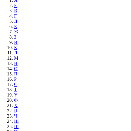
А
Б
В
Г
Д
Е
Ж
З
И
К
Л
М
Н
О
П
Р
С
Т
У
Ф
Х
Ц
Ч
Ш
Щ