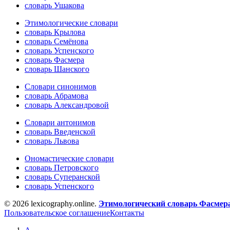
словарь Ушакова
Этимологические словари
словарь Крылова
словарь Семёнова
словарь Успенского
словарь Фасмера
словарь Шанского
Словари синонимов
словарь Абрамова
словарь Александровой
Словари антонимов
словарь Введенской
словарь Львова
Ономастические словари
словарь Петровского
словарь Суперанской
словарь Успенского
© 2026 lexicography.online.
Этимологический словарь Фасмер
Пользовательское соглашение
Контакты