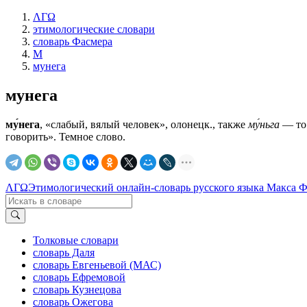
ΛΓΩ
этимологические словари
словарь Фасмера
М
мунега
мунега
му́нега
, «слабый, вялый человек», олонецк., также
му́ньга
— то
говорить». Темное слово.
ΛΓΩ
Этимологический онлайн-словарь русского языка Макса 
Толковые словари
словарь Даля
словарь Евгеньевой (МАС)
словарь Ефремовой
словарь Кузнецова
словарь Ожегова