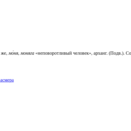
 же,
мо́ня
,
моняга
«неповоротливый человек», арханг. (Подв.). Со
Фасмера