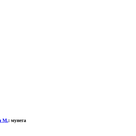
а М.
:
мунега