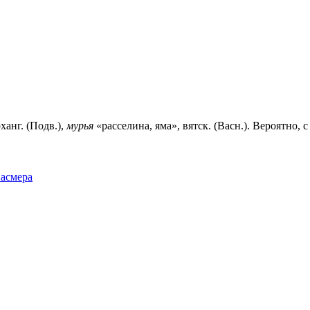
анг. (Подв.),
мурья
«расселина, яма», вятск. (Васн.). Вероятно,
Фасмера