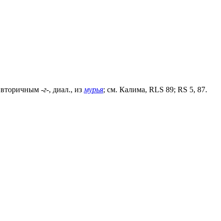
 с вторичным
-г-
, диал., из
мурья
; см. Калима, RLS 89; RS 5, 87.