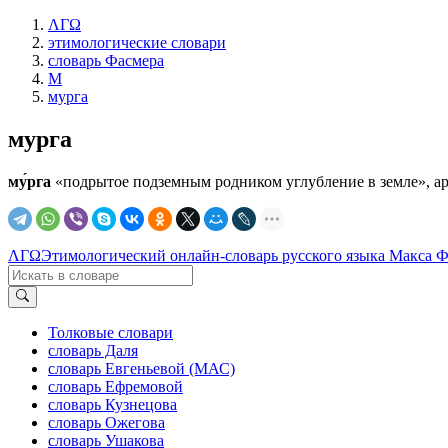
ΛΓΩ
этимологические словари
словарь Фасмера
М
мурга
мурга
му́рга
«подрытое подземным родником углубление в земле», арх
ΛΓΩ
Этимологический онлайн-словарь русского языка Макса 
Толковые словари
словарь Даля
словарь Евгеньевой (МАС)
словарь Ефремовой
словарь Кузнецова
словарь Ожегова
словарь Ушакова