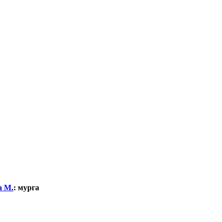
а М.
:
мурга