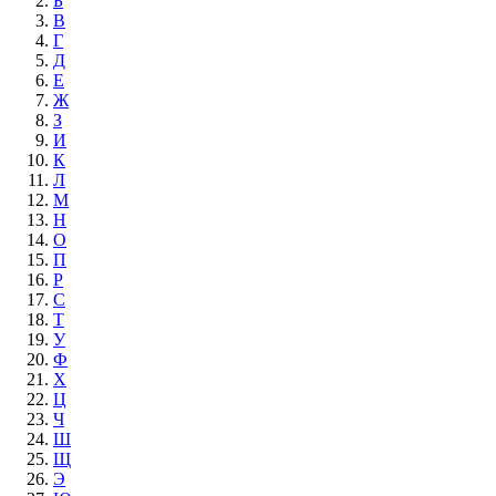
Б
В
Г
Д
Е
Ж
З
И
К
Л
М
Н
О
П
Р
С
Т
У
Ф
Х
Ц
Ч
Ш
Щ
Э