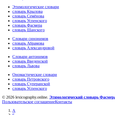
Этимологические словари
словарь Крылова
словарь Семёнова
словарь Успенского
словарь Фасмера
словарь Шанского
Словари синонимов
словарь Абрамова
словарь Александровой
Словари антонимов
словарь Введенской
словарь Львова
Ономастические словари
словарь Петровского
словарь Суперанской
словарь Успенского
© 2026 lexicography.online.
Этимологический словарь Фасмер
Пользовательское соглашение
Контакты
А