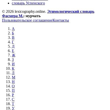
словарь Успенского
© 2026 lexicography.online.
Этимологический словарь
Фасмера М.
:
мурчать
Пользовательское соглашение
Контакты
А
Б
В
Г
Д
Е
Ж
З
И
К
Л
М
Н
О
П
Р
С
Т
У