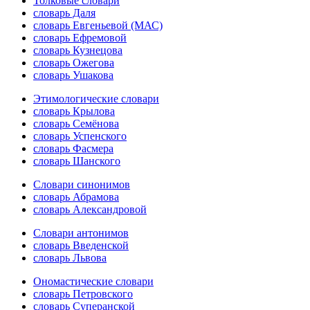
Толковые словари
словарь Даля
словарь Евгеньевой (МАС)
словарь Ефремовой
словарь Кузнецова
словарь Ожегова
словарь Ушакова
Этимологические словари
словарь Крылова
словарь Семёнова
словарь Успенского
словарь Фасмера
словарь Шанского
Словари синонимов
словарь Абрамова
словарь Александровой
Словари антонимов
словарь Введенской
словарь Львова
Ономастические словари
словарь Петровского
словарь Суперанской