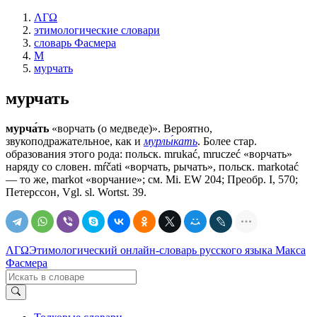
ΛΓΩ
этимологические словари
словарь Фасмера
М
мурчать
мурчать
мурча́ть
«ворчать (о медведе)». Вероятно,
звукоподражательное, как и
мурлы́кать
. Более стар.
образования этого рода: польск. mrukać, mruczeć «ворчать»
наряду со словен. mŕčati «ворчать, рычать», польск. markotać
— то же, markot «ворчание»; см. Мi. ЕW 204; Преобр. I, 570;
Петерссон, Vgl. sl. Wortst. 39.
ΛΓΩ
Этимологический онлайн-словарь русского языка Макса
Фасмера