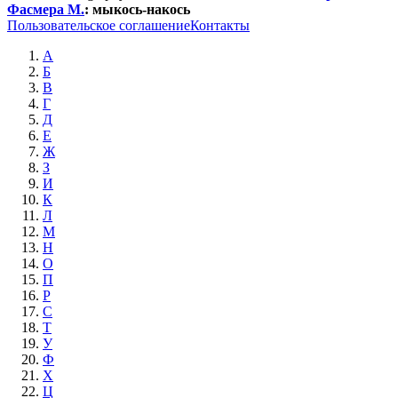
Фасмера М.
:
мыкось-накось
Пользовательское соглашение
Контакты
А
Б
В
Г
Д
Е
Ж
З
И
К
Л
М
Н
О
П
Р
С
Т
У
Ф
Х
Ц