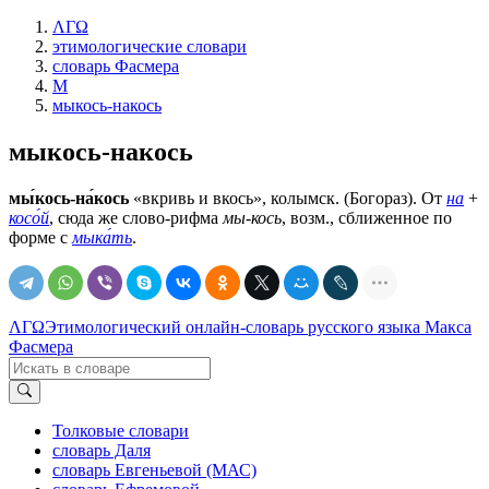
ΛΓΩ
этимологические словари
словарь Фасмера
М
мыкось-накось
мыкось-накось
мы́кось-на́кось
«вкривь и вкось», колымск. (Богораз). От
на
+
косо́й
, сюда же слово-рифма
мы-кось
, возм., сближенное по
форме с
мыка́ть
.
ΛΓΩ
Этимологический онлайн-словарь русского языка Макса
Фасмера
Толковые словари
словарь Даля
словарь Евгеньевой (МАС)