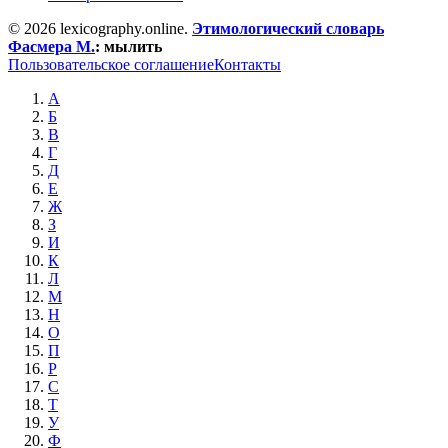
© 2026 lexicography.online.
Этимологический словарь
Фасмера М.
:
мылить
Пользовательское соглашение
Контакты
А
Б
В
Г
Д
Е
Ж
З
И
К
Л
М
Н
О
П
Р
С
Т
У
Ф