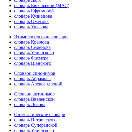
словарь Даля
словарь Евгеньевой (МАС)
словарь Ефремовой
словарь Кузнецова
словарь Ожегова
словарь Ушакова
Этимологические словари
словарь Крылова
словарь Семёнова
словарь Успенского
словарь Фасмера
словарь Шанского
Словари синонимов
словарь Абрамова
словарь Александровой
Словари антонимов
словарь Введенской
словарь Львова
Ономастические словари
словарь Петровского
словарь Суперанской
словарь Успенского