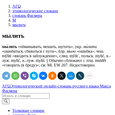
ΛΓΩ
этимологические словари
словарь Фасмера
М
мылить
мылить
мы́лить
«обманывать, мешать, шутить», укр.
ми́лити
«ошибаться, сбиваться с пути», блр.
мыло
«ошибка», чеш.
mýliti «вводить в заблуждение», слвц. mýlit᾽, польск. mylić, в.-
луж. mylić, н.-луж. myliś. || Обычно сближают с лтш. muldêt
«говорить (в бреду)»; см. Мi. ЕW 207. Недостоверно.
ΛΓΩ
Этимологический онлайн-словарь русского языка Макса
Фасмера
Толковые словари