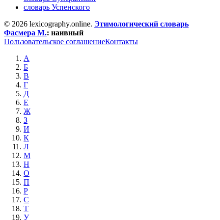
словарь Успенского
© 2026 lexicography.online.
Этимологический словарь
Фасмера М.
:
наивный
Пользовательское соглашение
Контакты
А
Б
В
Г
Д
Е
Ж
З
И
К
Л
М
Н
О
П
Р
С
Т
У