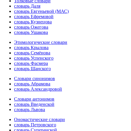
Толковые словари
словарь Даля
словарь Евгеньевой (МАС)
словарь Ефремовой
словарь Кузнецова
словарь Ожегова
словарь Ушакова
Этимологические словари
словарь Крылова
словарь Семёнова
словарь Успенского
словарь Фасмера
словарь Шанского
Словари синонимов
словарь Абрамова
словарь Александровой
Словари антонимов
словарь Введенской
словарь Львова
Ономастические словари
словарь Петровского
словарь Суперанской