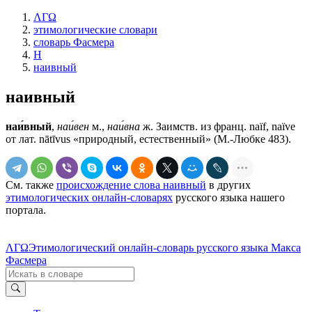
ΛΓΩ
этимологические словари
словарь Фасмера
Н
наивный
наивный
наи́вный
,
наи́вен
м.,
наи́вна
ж. Заимств. из франц. naïf, naïve
от лат. nātīvus «природный, естественный» (М.-Любке 483).
См. также
происхождение слова наивный
в других
этимологических онлайн-словарях
русского языка нашего
портала.
ΛΓΩ
Этимологический онлайн-словарь русского языка Макса
Фасмера