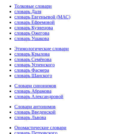
Толковые словари
словарь Даля
словарь Евгеньевой (МАС)
словарь Ефремовой
словарь Кузнецова
словарь Ожегова
словарь Ушакова
Этимологические словари
словарь Крылова
словарь Семёнова
словарь Успенского
словарь Фасмера
словарь Шанского
Словари синонимов
словарь Абрамова
словарь Александровой
Словари антонимов
словарь Введенской
словарь Львова
Ономастические словари
словарь Петровского