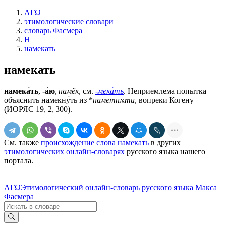
ΛΓΩ
этимологические словари
словарь Фасмера
Н
намекать
намекать
намека́ть
,
-а́ю
,
намёк
, см.
-мека́ть
. Неприемлема попытка
объяснить намекну́ть из *
наметнѫти
, вопреки Когену
(ИОРЯС 19, 2, 300).
См. также
происхождение слова намекать
в других
этимологических онлайн-словарях
русского языка нашего
портала.
ΛΓΩ
Этимологический онлайн-словарь русского языка Макса
Фасмера