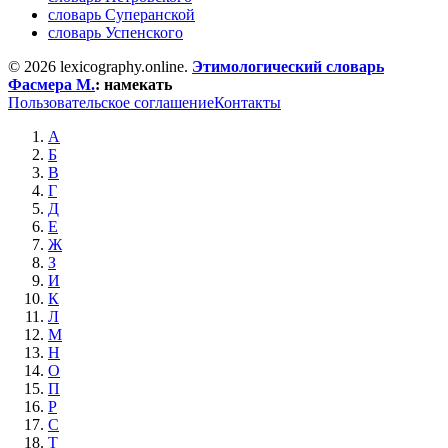
словарь Суперанской
словарь Успенского
© 2026 lexicography.online.
Этимологический словарь
Фасмера М.
:
намекать
Пользовательское соглашение
Контакты
А
Б
В
Г
Д
Е
Ж
З
И
К
Л
М
Н
О
П
Р
С
Т