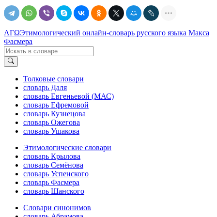
ΛΓΩ
Этимологический онлайн-словарь русского языка Макса
Фасмера
Толковые словари
словарь Даля
словарь Евгеньевой (МАС)
словарь Ефремовой
словарь Кузнецова
словарь Ожегова
словарь Ушакова
Этимологические словари
словарь Крылова
словарь Семёнова
словарь Успенского
словарь Фасмера
словарь Шанского
Словари синонимов
словарь Абрамова