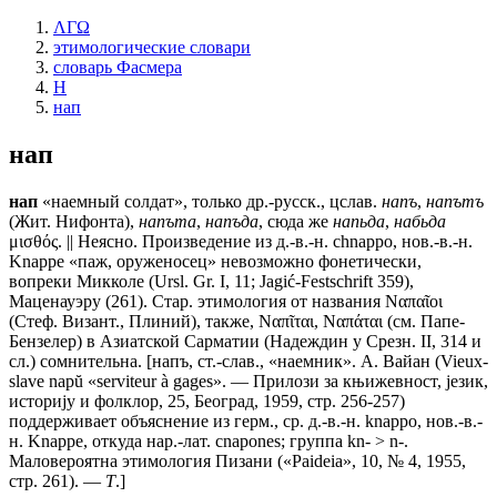
ΛΓΩ
этимологические словари
словарь Фасмера
Н
нап
нап
нап
«наемный солдат», только др.-русск., цслав.
напъ
,
напътъ
(Жит. Нифонта),
напъта
,
напъда
, сюда же
напьда
,
набьда
μισθός. || Неясно. Произведение из д.-в.-н. сhnарро, нов.-в.-н.
Knарре «паж, оруженосец» невозможно фонетически,
вопреки Микколе (Ursl. Gr. I, 11; Jagić-Festschrift 359),
Маценауэру (261). Стар. этимология от названия Ναπαῖοι
(Стеф. Визант., Плиний), также, Ναπῖται, Ναπάται (см. Папе-
Бензелер) в Азиатской Сарматии (Надеждин у Срезн. II, 314 и
сл.) сомнительна. [
напъ
, ст.-слав., «наемник». А. Вайан (Vieuх-
slave nарŭ «serviteur à gages». — Прилози за књижевност, jезик,
историjу и фолклор, 25, Београд, 1959, стр. 256-257)
поддерживает объяснение из герм., ср. д.-в.-н. knарро, нов.-в.-
н. Knарре, откуда нар.-лат. сnароnеs; группа kn- > n-.
Маловероятна этимология Пизани («Раidеiа», 10, № 4, 1955,
стр. 261). —
Т
.]