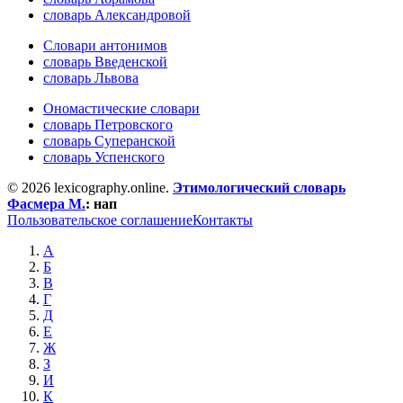
словарь Александровой
Словари антонимов
словарь Введенской
словарь Львова
Ономастические словари
словарь Петровского
словарь Суперанской
словарь Успенского
© 2026 lexicography.online.
Этимологический словарь
Фасмера М.
:
нап
Пользовательское соглашение
Контакты
А
Б
В
Г
Д
Е
Ж
З
И
К