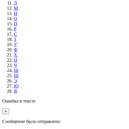
Л
М
Н
О
П
Р
С
Т
У
Ф
Х
Ц
Ч
Ш
Щ
Э
Ю
Я
Ошибка в тексте
×
Cообщение было отправлено