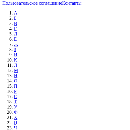
Пользовательское соглашение
Контакты
А
Б
В
Г
Д
Е
Ж
З
И
К
Л
М
Н
О
П
Р
С
Т
У
Ф
Х
Ц
Ч