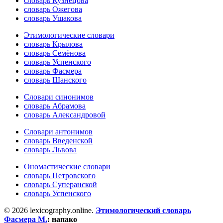
словарь Кузнецова
словарь Ожегова
словарь Ушакова
Этимологические словари
словарь Крылова
словарь Семёнова
словарь Успенского
словарь Фасмера
словарь Шанского
Словари синонимов
словарь Абрамова
словарь Александровой
Словари антонимов
словарь Введенской
словарь Львова
Ономастические словари
словарь Петровского
словарь Суперанской
словарь Успенского
© 2026 lexicography.online.
Этимологический словарь
Фасмера М.
:
напако