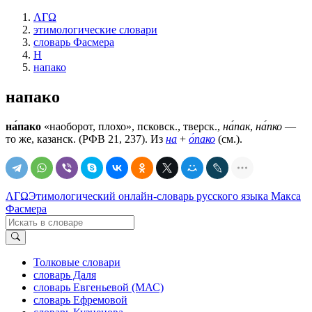
ΛΓΩ
этимологические словари
словарь Фасмера
Н
напако
напако
на́пако
«наоборот, плохо», псковск., тверск.,
на́пак
,
на́пко
—
то же, казанск. (РФВ 21, 237). Из
на
+
о́пако
(см.).
ΛΓΩ
Этимологический онлайн-словарь русского языка Макса
Фасмера
Толковые словари
словарь Даля
словарь Евгеньевой (МАС)
словарь Ефремовой